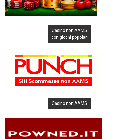
Casino non AAMS
con giochi popolari
Casino non AAMS