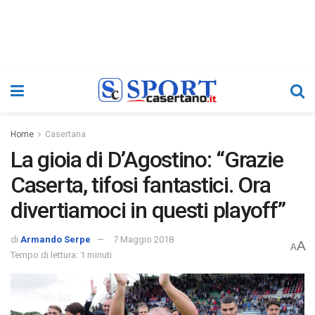
Home
Casertana
La gioia di D’Agostino: “Grazie
Caserta, tifosi fantastici. Ora
divertiamoci in questi playoff”
di
Armando Serpe
7 Maggio 2018
A
A
Tempo di lettura: 1 minuti