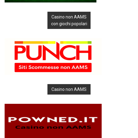
Casino non AAMS
con giochi popolari
Casino non AAMS