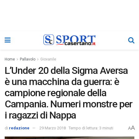
Home
Pallavolo
Giovanile
L’Under 20 della Sigma Aversa
è una macchina da guerra: è
campione regionale della
Campania. Numeri monstre per
i ragazzi di Nappa
A
di
redazione
29 Marzo 2018
Tempo di lettura: 3 minuti
A