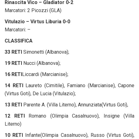
Rinascita Vico – Gladiator 0-2
Marcatori: 2 Picozzi (GLA)
Vitulazio – Virtus Liburia 0-0
Marcatori: –
CLASSIFICA
33 RETI
Simonetti (Albanova);
19 RETI
Nucci (Albanova);
16 RETI
Liccardi (Marcianise);
14 RETI
Laureto (Cimitile), Famiano (Marcianise), Capone
(Virtus Goti), De Lucia (Vitulazio);
13 RETI
Parente A. (Villa Literno), Annunziata(Virtus Goti),
12 RETI
Romano (Olimpia Casalnuovo), Insigne (Villa
Literno)
10 RETI
Infante(Olimpia Casalnuovo), Russo (Virtus Goti),