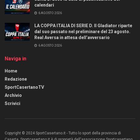
calendari
6 AGOSTO 2026
LA COPPA ITALIA DI SERIE D. Il Gladiator riparte
dal suo passato nel preliminare del 23 agosto.
Real Aversa in attesa dell’avversario
6 AGOSTO 2026
Naviga in
Home
Redazione
SportCasertanoTV
Archivio
Scrivici
Copyright © 2024 SportCasertano.it - Tutto lo sport della provincia di
Caserta. Sportcasertano.it è di proprietà dell'associazione Sportcasertano.