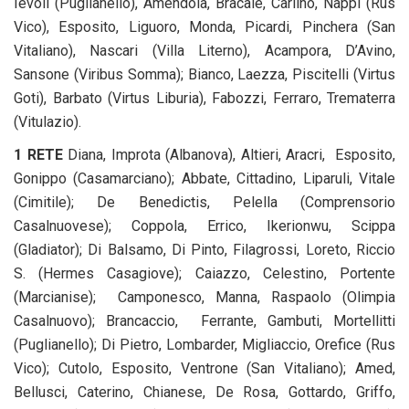
Ievoli (Puglianello), Amendola, Bracale, Carlino, Nappi (Rus
Vico), Esposito, Liguoro, Monda, Picardi, Pinchera (San
Vitaliano), Nascari (Villa Literno), Acampora, D’Avino,
Sansone (Viribus Somma); Bianco, Laezza, Piscitelli (Virtus
Goti), Barbato (Virtus Liburia), Fabozzi, Ferraro, Trematerra
(Vitulazio).
1 RETE
Diana, Improta (Albanova), Altieri, Aracri, Esposito,
Gonippo (Casamarciano); Abbate, Cittadino, Liparuli, Vitale
(Cimitile); De Benedictis, Pelella (Comprensorio
Casalnuovese); Coppola, Errico, Ikerionwu, Scippa
(Gladiator); Di Balsamo, Di Pinto, Filagrossi, Loreto, Riccio
S. (Hermes Casagiove); Caiazzo, Celestino, Portente
(Marcianise); Camponesco, Manna, Raspaolo (Olimpia
Casalnuovo); Brancaccio, Ferrante, Gambuti, Mortellitti
(Puglianello); Di Pietro, Lombarder, Migliaccio, Orefice (Rus
Vico); Cutolo, Esposito, Ventrone (San Vitaliano); Amed,
Bellusci, Caterino, Chianese, De Rosa, Gottardo, Griffo,