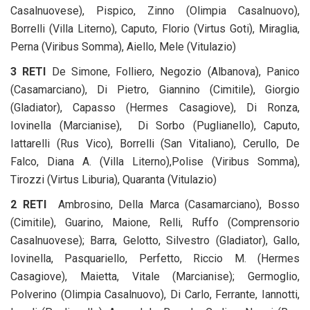
Casalnuovese), Pispico, Zinno (Olimpia Casalnuovo),
Borrelli (Villa Literno), Caputo, Florio (Virtus Goti), Miraglia,
Perna (Viribus Somma), Aiello, Mele (Vitulazio)
3 RETI
De Simone, Folliero, Negozio (Albanova), Panico
(Casamarciano),
Di Pietro, Giannino (Cimitile), Giorgio
(Gladiator), Capasso (Hermes Casagiove), Di Ronza,
Iovinella (Marcianise), Di Sorbo (Puglianello), Caputo,
Iattarelli (Rus Vico), Borrelli (San Vitaliano), Cerullo, De
Falco, Diana A. (Villa Literno),Polise (Viribus Somma),
Tirozzi (Virtus Liburia), Quaranta (Vitulazio)
2 RETI
Ambrosino, Della Marca (Casamarciano), Bosso
(Cimitile), Guarino, Maione, Relli, Ruffo (Comprensorio
Casalnuovese); Barra, Gelotto, Silvestro (Gladiator), Gallo,
Iovinella, Pasquariello, Perfetto, Riccio M. (Hermes
Casagiove),
Maietta, Vitale (Marcianise); Germoglio,
Polverino (Olimpia Casalnuovo), Di Carlo, Ferrante, Iannotti,