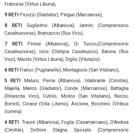
Francese (Virtus Liburia),
9 RETI
Picozzi (Gladiator), Pingue (Marcianise),
8 RETI
Guglielmo (Albanova), Iannini (Comprensorio
Casalnuovese), Brancaccio (Rus Vico),
7 RETI
Pirone (Albanova)
,
Di Tuccio,(Comprensorio
Casalnuovese), Iorio (Olimpia Casalnuovo),
Barone (Rus
Vico), Maisto (Virtus Liburia), Diglio (Vitulazio)
6 RETI
Franco (Puglianello), Montagnolo (San Vitaliano),
5 RETI
Maturo, Perna (Albanova), Ildebrante (Cimitile),
Majella, Manco (Gladiator), Conde (Marcianise), Battaglia
(Rinascita Vico), Cutolo, Molino (San Vitaliano), Basso,
Borrelli, Corace (Villa Literno), Ascione, Bocchino (Viribus
Somma)
4 RETI
Traorè (Albanova), Foglia (Casamarciano), D’Andrea
(Cimitile), Dottore Stagna, Sposato (Comprensorio