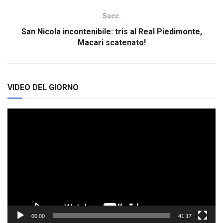
Succ.
San Nicola incontenibile: tris al Real Piedimonte,
Macari scatenato!
VIDEO DEL GIORNO
Video
Player
00:00
41:17