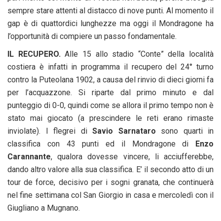
sempre stare attenti al distacco di nove punti. Al momento il
gap è di quattordici lunghezze ma oggi il Mondragone ha
l’opportunità di compiere un passo fondamentale.
IL RECUPERO.
Alle 15 allo stadio “Conte” della località
costiera è infatti in programma il recupero del 24° turno
contro la Puteolana 1902, a causa del rinvio di dieci giorni fa
per l’acquazzone. Si riparte dal primo minuto e dal
punteggio di 0-0, quindi come se allora il primo tempo non è
stato mai giocato (a prescindere le reti erano rimaste
inviolate). I flegrei di
Savio Sarnataro
sono quarti in
classifica con 43 punti ed il Mondragone di
Enzo
Carannante
, qualora dovesse vincere, li acciufferebbe,
dando altro valore alla sua classifica. E’ il secondo atto di un
tour de force, decisivo per i sogni granata, che continuerà
nel fine settimana col San Giorgio in casa e mercoledì con il
Giugliano a Mugnano.