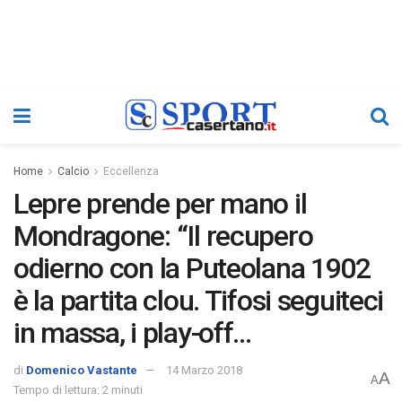
Home
Calcio
Eccellenza
Lepre prende per mano il
Mondragone: “Il recupero
odierno con la Puteolana 1902
è la partita clou. Tifosi seguiteci
in massa, i play-off…
di
Domenico Vastante
14 Marzo 2018
A
A
Tempo di lettura: 2 minuti