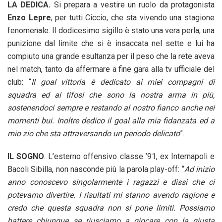
LA DEDICA.
Si prepara a vestire un ruolo da protagonista
Enzo Lepre
, per tutti Ciccio, che sta vivendo una stagione
fenomenale. Il dodicesimo sigillo è stato una vera perla, una
punizione dal limite che si è insaccata nel sette e lui ha
compiuto una grande esultanza per il peso che la rete aveva
nel match, tanto da affermare a fine gara alla tv ufficiale del
club: “
Il goal vittoria è dedicato ai miei compagni di
squadra ed ai tifosi che sono la nostra arma in più,
sostenendoci sempre e restando al nostro fianco anche nei
momenti bui. Inoltre dedico il goal alla mia fidanzata ed a
mio zio che sta attraversando un periodo delicato
”.
IL SOGNO
. L’esterno offensivo classe ’91, ex Internapoli e
Bacoli Sibilla, non nasconde più la parola play-off: “
Ad inizio
anno conoscevo singolarmente i ragazzi e dissi che ci
potevamo divertire. I risultati mi stanno avendo ragione e
credo che questa squadra non si pone limiti. Possiamo
battere chiunque se riusciamo a giocare con la giusta