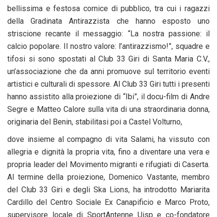
bellissima e festosa cornice di pubblico, tra cui i ragazzi
della Gradinata Antirazzista che hanno esposto uno
striscione recante il messaggio: “La nostra passione: il
calcio popolare. Il nostro valore: l’antirazzismo!”, squadre e
tifosi si sono spostati al Club 33 Giri di Santa Maria C.V.,
un’associazione che da anni promuove sul territorio eventi
artistici e culturali di spessore. Al Club 33 Giri tutti i presenti
hanno assistito alla proiezione di “Ibi”, il docu-film di Andre
Segre e Matteo Calore sulla vita di una straordinaria donna,
originaria del Benin, stabilitasi poi a Castel Volturno,
dove insieme al compagno di vita Salami, ha vissuto con
allegria e dignità la propria vita, fino a diventare una vera e
propria leader del Movimento migranti e rifugiati di Caserta.
Al termine della proiezione, Domenico Vastante, membro
del Club 33 Giri e degli Ska Lions, ha introdotto Mariarita
Cardillo del Centro Sociale Ex Canapificio e Marco Proto,
supervisore locale di SportAntenne Uisp e co-fondatore