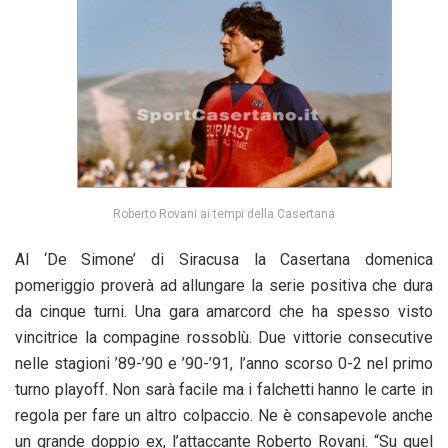
Roberto Rovani ai tempi della Casertana
Al ‘De Simone’ di Siracusa la Casertana domenica
pomeriggio proverà ad allungare la serie positiva che dura
da cinque turni. Una gara amarcord che ha spesso visto
vincitrice la compagine rossoblù. Due vittorie consecutive
nelle stagioni ’89-’90 e ’90-’91, l’anno scorso 0-2 nel primo
turno playoff. Non sarà facile ma i falchetti hanno le carte in
regola per fare un altro colpaccio. Ne è consapevole anche
un grande doppio ex, l’attaccante Roberto Rovani. “Su quel