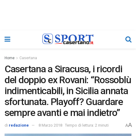
Home
Casertana
Casertana a Siracusa, i ricordi
del doppio ex Rovani: “Rossoblù
indimenticabili, in Sicilia annata
sfortunata. Playoff? Guardare
sempre avanti e mai indietro”
A
di
redazione
8 Marzo 2018
Tempo di lettura: 2 minuti
A