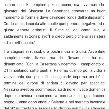
campo non è semplice per nessuno, sia avversari che
giocatori del Siracusa. La Casertana attraversa un buon
momento di forma e deve cavalcare l’onda dell’entusiasmo.
Credo si sia lasciata alle spalle quel periodo negativo ed è
giusto essere ottimisti. Il Siracusa, dal canto suo, è
saldamente in zona playoff e credo perciò che si assisterà
ad un bell’incontro”.
Tre stagioni in rossoblù e pochi mesi in Sicilia. Avventure
completamente diverse ma che Rovani non ha mai
dimenticato: “Con la Casertana vincemmo il campionato di
C1 rimontando sette punti al Palermo quando poi la vittoria
valeva solo due punti. Fu una grande impresa perché al
termine del girone di andata ci davano per spacciati.
Nessuno avrebbe scommesso su di noi e invece domenica
dopo domenica riuscimmo a coronare un grandissimo
sogno. L’anno dopo andai a Salerno e nel mercato invernale
del ’92 mi trasferì a Siracusa. Purtroppo non fu una stagione