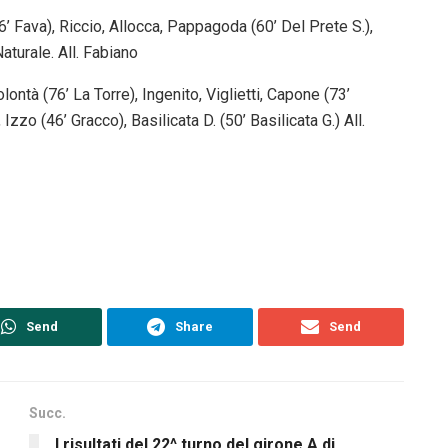
’ Fava), Riccio, Allocca, Pappagoda (60’ Del Prete S.),
aturale. All. Fabiano
à (76’ La Torre), Ingenito, Viglietti, Capone (73’
zo (46’ Gracco), Basilicata D. (50’ Basilicata G.) All.
Send
Share
Send
Succ.
I risultati del 22^ turno del girone A di