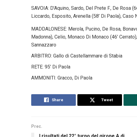
SAVOIA: D’Aquino, Sardo, Del Prete F., De Rosa (66
Liccardo, Esposito, Arenella (58’ Di Paola), Caso N
MADDALONESE: Merola, Pucino, De Rosa, Bonavolont
Madonna), Celio, Monaco Di Monaco (46’ Cerrato), Iz
Sannazzaro
ARBITRO: Gallo di Castellammare di Stabia
RETE: 95’ Di Paola
AMMONITI: Gracco, Di Paola
Share
Tweet
Prec.
I risultati del 22° turno del girone A di