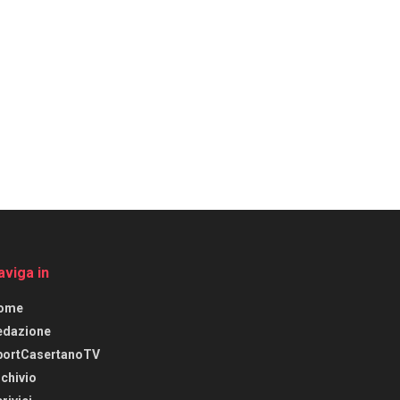
aviga in
ome
edazione
portCasertanoTV
chivio