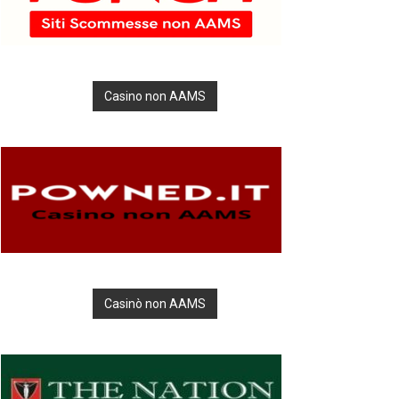
Casino non AAMS
Casinò non AAMS