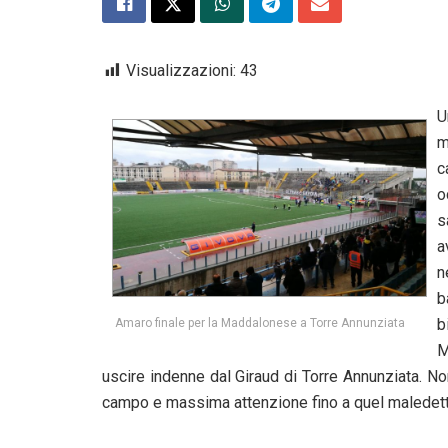
Visualizzazioni:
43
U
m
c
o
s
a
n
b
b
Amaro finale per la Maddalonese a Torre Annunziata
M
uscire indenne dal Giraud di Torre Annunziata. Non
campo e massima attenzione fino a quel maledet