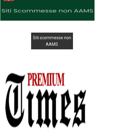
Siti scommesse non
AAMS