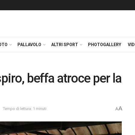
OTO
PALLAVOLO
ALTRI SPORT
PHOTOGALLERY
VI
piro, beffa atroce per la
A
e
Tempo di lettura: 1 minuti
A