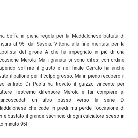
na beffa in piena regola per la Maddalonese battuta di
isura al 95′ dal Savoia. Vittoria alla fine meritata per la
apolista del girone A che ha impegnato in più di una
ccasione Merola. Ma i granata si sono difesi con ordine
apendo soffrire il giusto e nel finale Cerrato ha anche
vuto il pallone per il colpo grosso. Ma in pieno recupero il
eo entrato Di Paola ha trovato il guizzo vincente per
attere l’estremo difensore Merola e far compiere ai
iancoscudati un altro passo verso la serie D.
addalonese che cade in piedi ma perde l’occasione di
 è bastato il grande sacrificio di ogni calciatore sceso in
to minuto 95!