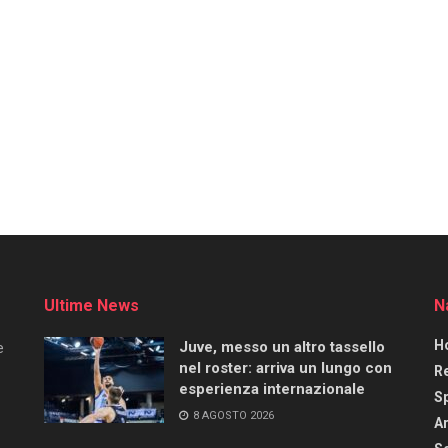
Ultime News
N
H
Juve, messo un altro tassello
e
nel roster: arriva un lungo con
R
esperienza internazionale
S
8 AGOSTO 2026
Ar