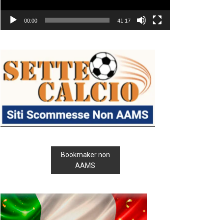
00:00
41:17
Bookmaker non
AAMS