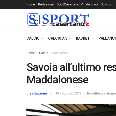
Home
Redazione
SportCasertanoTV
Archivio
Scrivici
CALCIO
CALCIO A 5
BASKET
PALLANU
Home
Calcio
Eccellenza
Savoia all’ultimo res
Maddalonese
di
redazione
18 Febbraio 2018
in
Eccellenza
,
hom