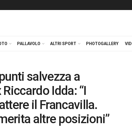
OTO
PALLAVOLO
ALTRI SPORT
PHOTOGALLERY
VI
punti salvezza a
x Riccardo Idda: “I
tere il Francavilla.
merita altre posizioni”