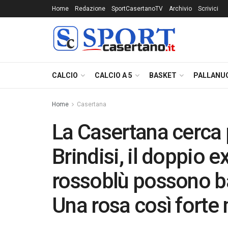
Home
Redazione
SportCasertanoTV
Archivio
Scrivici
CALCIO
CALCIO A 5
BASKET
PALLANU
Home
Casertana
La Casertana cerca 
Brindisi, il doppio e
rossoblù possono bat
Una rosa così forte 