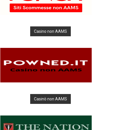
Casino non AAMS
Casinò non AAMS