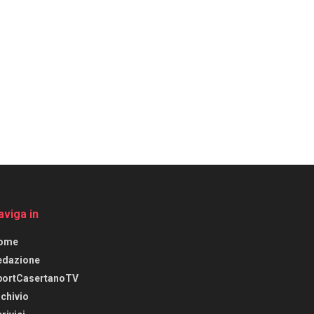
aviga in
ome
edazione
portCasertanoTV
chivio