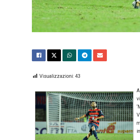
Visualizzazioni:
43
A
v
‘
V
m
i