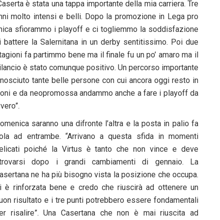
Caserta è stata una tappa importante della mia carriera. Tre
nni molto intensi e belli. Dopo la promozione in Lega pro
nica sfiorammo i playoff e ci togliemmo la soddisfazione
i battere la Salernitana in un derby sentitissimo. Poi due
tagioni fa partimmo bene ma il finale fu un po’ amaro ma il
ilancio è stato comunque positivo. Un percorso importante
 conosciuto tante belle persone con cui ancora oggi resto in
tagioni e da neopromossa andammo anche a fare i playoff da
vero”.
omenica saranno una difronte l’altra e la posta in palio fa
ola ad entrambe. “Arrivano a questa sfida in momenti
elicati poiché la Virtus è tanto che non vince e deve
itrovarsi dopo i grandi cambiamenti di gennaio. La
asertana ne ha più bisogno vista la posizione che occupa.
i è rinforzata bene e credo che riuscirà ad ottenere un
uon risultato e i tre punti potrebbero essere fondamentali
er risalire”. Una Casertana che non è mai riuscita ad