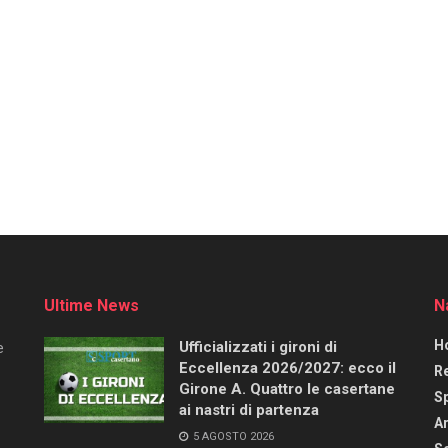
Ultime News
N
H
Ufficializzati i gironi di
e
Eccellenza 2026/2027: ecco il
R
Girone A. Quattro le casertane
S
ai nastri di partenza
Ar
5 AGOSTO 2026