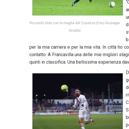
“
a
u
Riccardo Idda con la maglia del Cosenza (Foto Giuseppe
d
Scialla)
s
b
per la mia carriera e per la mia vita. In città ho
contatto. A Francavilla una delle mie migliori s
quinti in classifica. Una bellissima esperienza dav
D
g
d
r
C
S
b
p