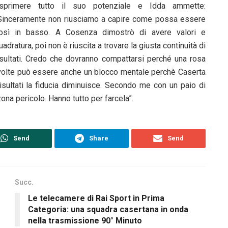
sprimere tutto il suo potenziale e Idda ammette:
Sinceramente non riusciamo a capire come possa essere
osì in basso. A Cosenza dimostrò di avere valori e
uadratura, poi non è riuscita a trovare la giusta continuità di
isultati. Credo che dovranno compattarsi perché una rosa
A volte può essere anche un blocco mentale perchè Caserta
isultati la fiducia diminuisce. Secondo me con un paio di
 zona pericolo. Hanno tutto per farcela”.
Send
Share
Send
Succ.
Le telecamere di Rai Sport in Prima
Categoria: una squadra casertana in onda
nella trasmissione 90° Minuto