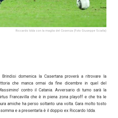
Riccardo Idda con la maglia del Cosenza (Foto Giuseppe Scialla)
 Brindisi domenica la Casertana proverà a ritrovare la
ittoria che manca ormai da fine dicembre in quel del
Massimino’ contro il Catania. Avversario di turno sarà la
irtus Francavilla che è in piena zona playoff e che tra le
ura amiche ha perso soltanto una volta. Gara molto tosto
nsomma e a presentarla è il doppio ex Riccardo Idda.