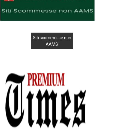
Siti scommesse non
AAMS