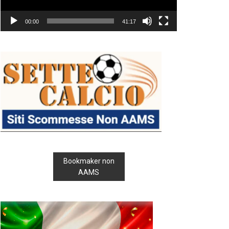
00:00
41:17
Bookmaker non
AAMS