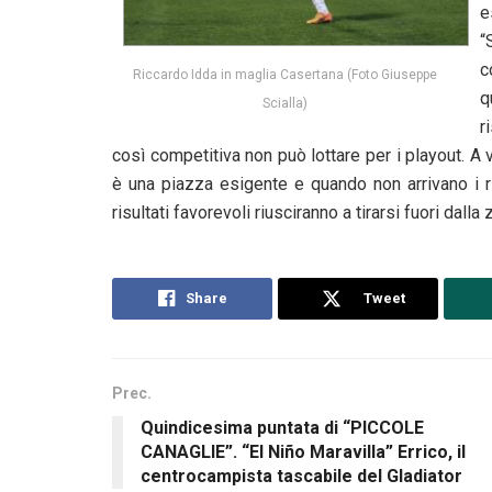
e
“
c
Riccardo Idda in maglia Casertana (Foto Giuseppe
q
Scialla)
r
così competitiva non può lottare per i playout. 
è una piazza esigente e quando non arrivano i r
risultati favorevoli riusciranno a tirarsi fuori dalla
Share
Tweet
Prec.
Quindicesima puntata di “PICCOLE
CANAGLIE”. “El Niño Maravilla” Errico, il
centrocampista tascabile del Gladiator