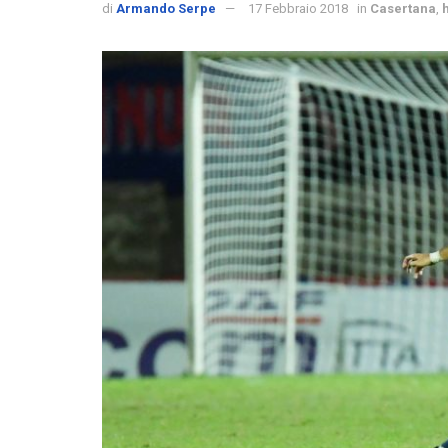
di
Armando Serpe
17 Febbraio 2018
in
Casertana
,