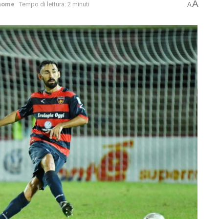
A
home
Tempo di lettura: 2 minuti
A