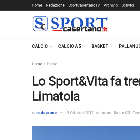
Home
Redazione
SportCasertanoTV
Archivio
Scrivici
CALCIO
CALCIO A 5
BASKET
PALLANU
Home
home
Lo Sport&Vita fa tr
Limatola
di
redazione
9 Ottobre 2017
in
home
,
Serie C2
Temp