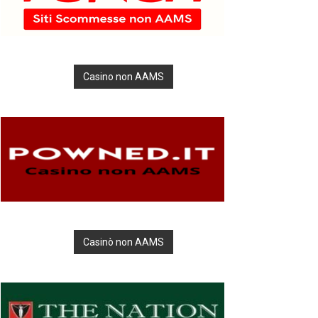
Casino non AAMS
Casinò non AAMS