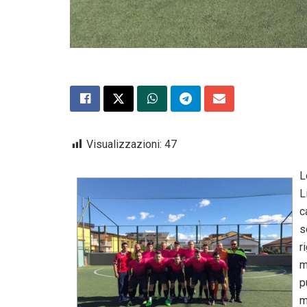
Visualizzazioni:
47
L
L
c
s
r
m
p
m