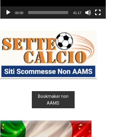
00:00
41:17
Bookmaker non
AAMS