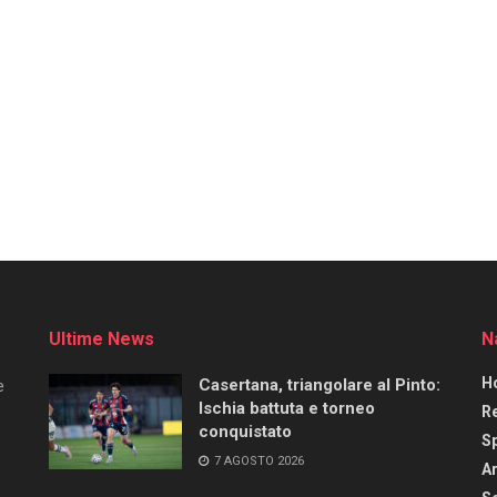
Ultime News
N
H
Casertana, triangolare al Pinto:
e
Ischia battuta e torneo
R
conquistato
S
7 AGOSTO 2026
Ar