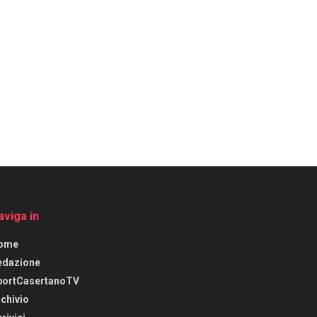
aviga in
ome
edazione
portCasertanoTV
chivio