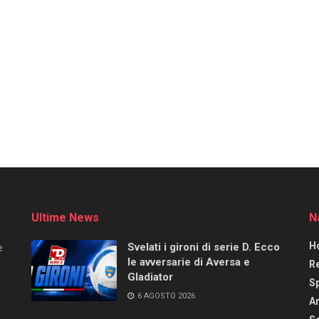
Ultime News
N
H
Svelati i gironi di serie D. Ecco
e
le avversarie di Aversa e
R
Gladiator
S
6 AGOSTO 2026
Ar