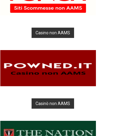
Casino non AAMS
Casinò non AAMS