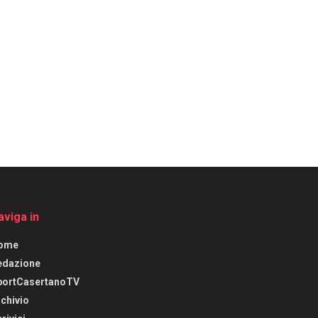
aviga in
ome
edazione
portCasertanoTV
chivio