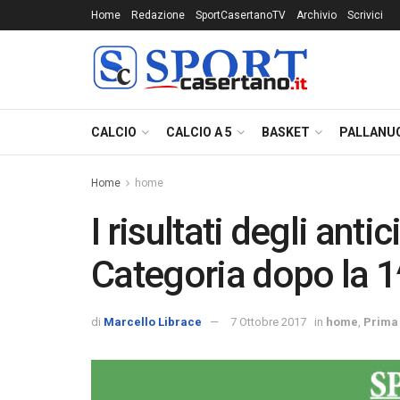
Home
Redazione
SportCasertanoTV
Archivio
Scrivici
CALCIO
CALCIO A 5
BASKET
PALLANU
Home
home
I risultati degli anti
Categoria dopo la 1
di
Marcello Librace
7 Ottobre 2017
in
home
,
Prima