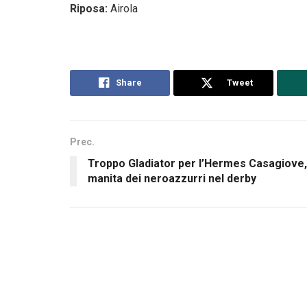
Riposa:
Airola
Share
Tweet
Prec.
Troppo Gladiator per l’Hermes Casagiove,
manita dei neroazzurri nel derby