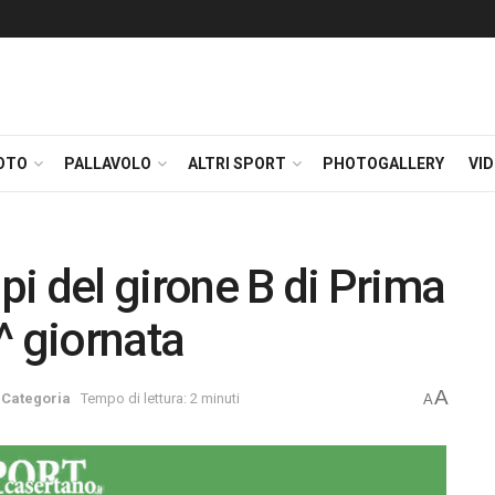
OTO
PALLAVOLO
ALTRI SPORT
PHOTOGALLERY
VI
cipi del girone B di Prima
^ giornata
A
 Categoria
Tempo di lettura: 2 minuti
A