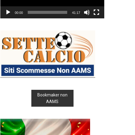
00:00
41:17
Bookmaker non
AAMS