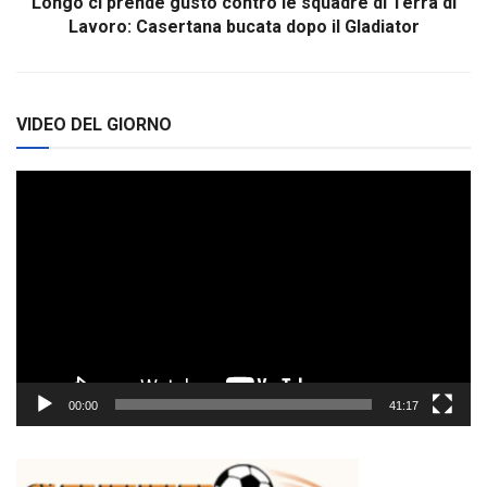
Longo ci prende gusto contro le squadre di Terra di
Lavoro: Casertana bucata dopo il Gladiator
VIDEO DEL GIORNO
Video
Player
00:00
41:17