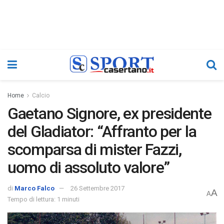
Home
Calcio
Gaetano Signore, ex presidente
del Gladiator: “Affranto per la
scomparsa di mister Fazzi,
uomo di assoluto valore”
di
Marco Falco
26 Settembre 2017
A
A
Tempo di lettura: 1 minuti