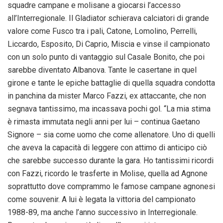
squadre campane e molisane a giocarsi l’accesso
all’Interregionale. Il Gladiator schierava calciatori di grande
valore come Fusco tra i pali, Catone, Lomolino, Perrelli,
Liccardo, Esposito, Di Caprio, Miscia e vinse il campionato
con un solo punto di vantaggio sul Casale Bonito, che poi
sarebbe diventato Albanova. Tante le casertane in quel
girone e tante le epiche battaglie di quella squadra condotta
in panchina da mister Marco Fazzi, ex attaccante, che non
segnava tantissimo, ma incassava pochi gol. “La mia stima
è rimasta immutata negli anni per lui – continua Gaetano
Signore – sia come uomo che come allenatore. Uno di quelli
che aveva la capacità di leggere con attimo di anticipo ciò
che sarebbe successo durante la gara. Ho tantissimi ricordi
con Fazzi, ricordo le trasferte in Molise, quella ad Agnone
soprattutto dove comprammo le famose campane agnonesi
come souvenir. A lui è legata la vittoria del campionato
1988-89, ma anche l’anno successivo in Interregionale.