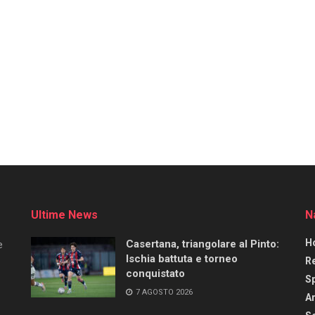
Ultime News
N
H
Casertana, triangolare al Pinto:
e
Ischia battuta e torneo
R
conquistato
S
7 AGOSTO 2026
Ar