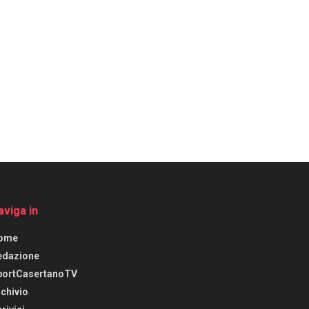
aviga in
ome
edazione
portCasertanoTV
chivio