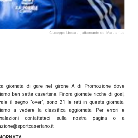
Giuseppe Liccardi , attaccante del Marcianise
za giornata di gare nel girone A di Promozione dove
viamo ben sette casertane. Finora giornate ricche di goal,
vale il segno “over”, sono 21 le reti in questa giornata.
iamo a vedere la classifica aggiornata. Per errori e
nalazioni contattateci sulla nostra pagina o a
azione@sportcasertano.it.
GIORNATA