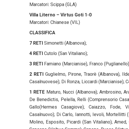
Marcatori: Scippa (GLA)
Villa Literno – Virtus Goti 1-0
Marcatori: Chianese (VIL)
CLASSIFICA
7 RETI
Simonetti (Albanova);
4 RETI
Cutolo (San Vitaliano);
3 RETI
Famiano (Marcianise), Franco (Puglianello),
2 RETI
Guglielmo, Pirone, Traorè (Albanova),
Ild
Casalnuovese);
Di Ronza, Liccardi (Marcianise); Co
1 RETE
Maturo, Nucci (Albanova);
Ambrosino, Ara
De Benedictis, Pelella, Relli (Comprensorio Casa
Gallo(Hermes Casagiove); Caiazzo, Fode, Vit
Casalnuovo); Di Carlo, Iannotti, Ievoli, Mortellitti 
Molino, Esposito, Picardi (San Vitaliano); Amed, C