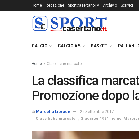
Home
Redazione
SportCasertanoTV
Archivio
Scrivici
CALCIO
CALCIO A 5
BASKET
PALLANU
Home
Classifiche marcatori
La classifica marcat
Promozione dopo la
di
Marcello Librace
25 Settembre 2017
in
Classifiche marcatori
,
Gladiator 1924
,
home
,
Marcia