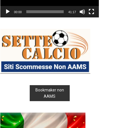
00:00
41:17
Bookmaker non
AAMS