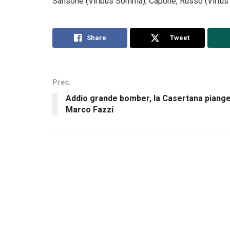
Sansone (Viribus Somma); Capone, Russo (Virtus 
Share
Tweet
Prec.
Addio grande bomber, la Casertana piang
Marco Fazzi