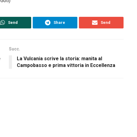
Goti)
Send
Share
Send
Succ.
e
La Vulcania scrive la storia: manita al
Campobasso e prima vittoria in Eccellenza