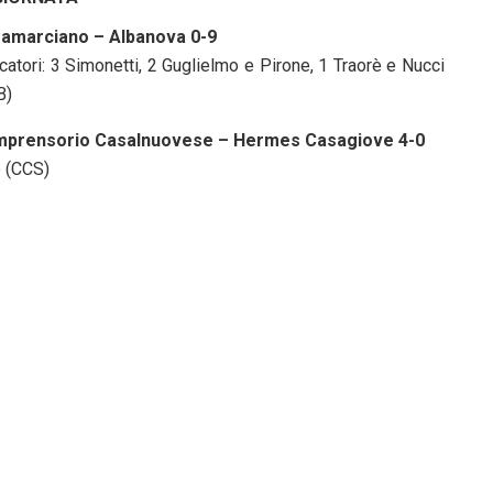
amarciano – Albanova 0-9
atori: 3 Simonetti, 2 Guglielmo e Pirone, 1 Traorè e Nucci
B)
prensorio Casalnuovese – Hermes Casagiove 4-0
e (CCS)