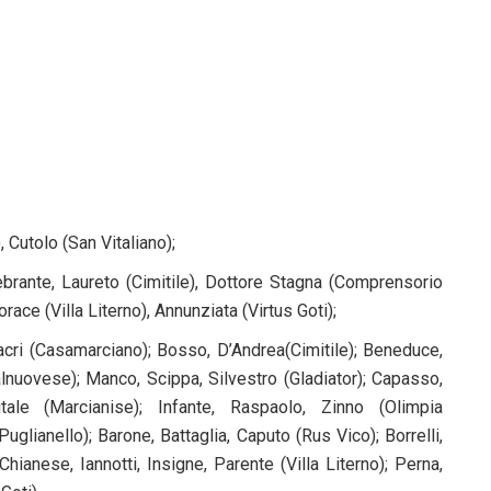
 Cutolo (San Vitaliano);
ebrante, Laureto (Cimitile), Dottore Stagna (Comprensorio
race (Villa Literno), Annunziata (Virtus Goti);
cri (Casamarciano); Bosso, D’Andrea(Cimitile); Beneduce,
lnuovese); Manco, Scippa, Silvestro (Gladiator); Capasso,
ale (Marcianise); Infante, Raspaolo, Zinno (Olimpia
(Puglianello); Barone, Battaglia, Caputo (Rus Vico); Borrelli,
hianese, Iannotti, Insigne, Parente (Villa Literno); Perna,