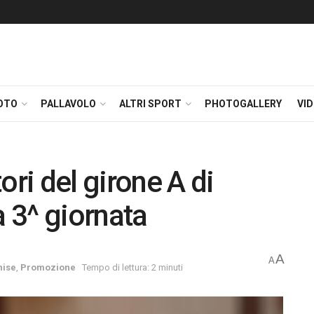
OTO
PALLAVOLO
ALTRI SPORT
PHOTOGALLERY
VI
ori del girone A di
 3^ giornata
A
A
nise
,
Promozione
Tempo di lettura: 2 minuti