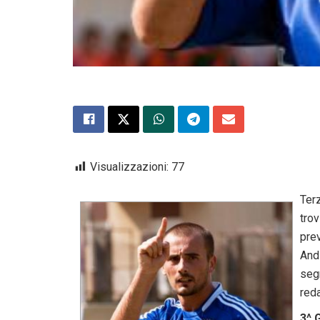
Visualizzazioni:
77
Ter
tro
pre
And
seg
red
3^ 