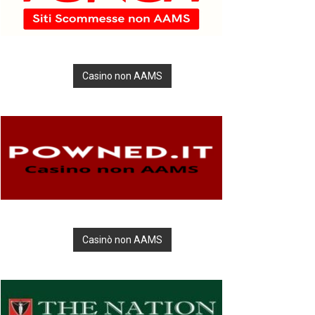
Casino non AAMS
Casinò non AAMS