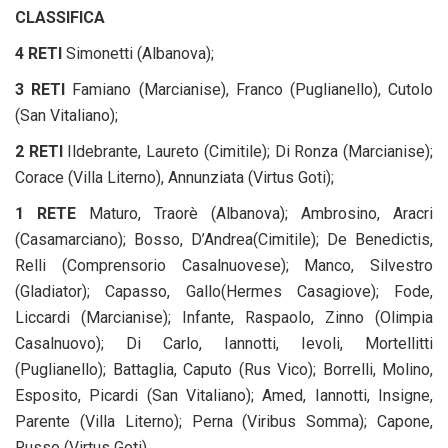
CLASSIFICA
4 RETI
Simonetti (Albanova);
3 RETI
Famiano (Marcianise), Franco (Puglianello), Cutolo
(San Vitaliano);
2 RETI
Ildebrante, Laureto (Cimitile);
Di Ronza (Marcianise);
Corace (Villa Literno), Annunziata (Virtus Goti);
1 RETE
Maturo, Traorè (Albanova);
Ambrosino, Aracri
(Casamarciano); Bosso, D’Andrea(Cimitile); De Benedictis,
Relli (Comprensorio Casalnuovese); Manco, Silvestro
(Gladiator); Capasso, Gallo(Hermes Casagiove); Fode,
Liccardi (Marcianise); Infante, Raspaolo, Zinno (Olimpia
Casalnuovo); Di Carlo, Iannotti, Ievoli, Mortellitti
(Puglianello); Battaglia, Caputo (Rus Vico); Borrelli, Molino,
Esposito, Picardi (San Vitaliano); Amed, Iannotti, Insigne,
Parente (Villa Literno); Perna (Viribus Somma); Capone,
Russo (Virtus Goti)