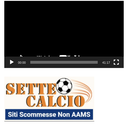
Video
Player
00:00
41:17