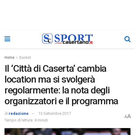
Home
Basket
Il ‘Città di Caserta’ cambia
location ma si svolgerà
regolarmente: la nota degli
organizzatori e il programma
di
redazione
13 Settembre 2017
A
A
Tempo di lettura: 4 minuti