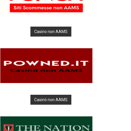
Casino non AAMS
Casinò non AAMS