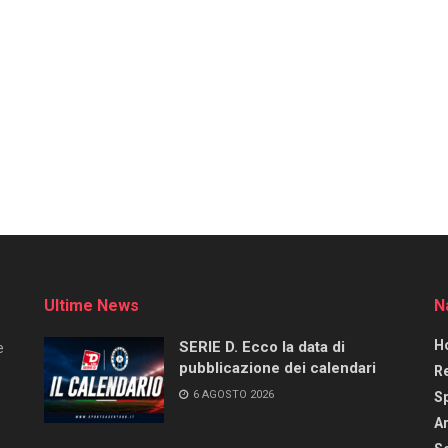
Ultime News
N
H
SERIE D. Ecco la data di
e
pubblicazione dei calendari
R
6 AGOSTO 2026
S
Ar