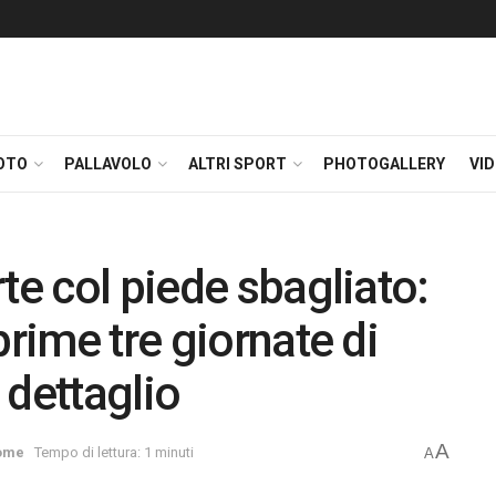
OTO
PALLAVOLO
ALTRI SPORT
PHOTOGALLERY
VI
te col piede sbagliato:
prime tre giornate di
 dettaglio
A
ome
Tempo di lettura: 1 minuti
A