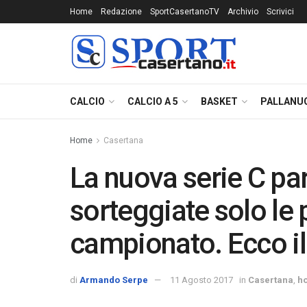
Home
Redazione
SportCasertanoTV
Archivio
Scrivici
CALCIO
CALCIO A 5
BASKET
PALLANU
Home
Casertana
La nuova serie C par
sorteggiate solo le 
campionato. Ecco il
di
Armando Serpe
11 Agosto 2017
in
Casertana
,
h