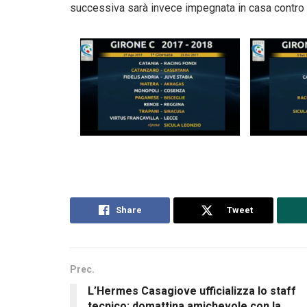
successiva sarà invece impegnata in casa contro il
Share
Tweet
Prec.
L’Hermes Casagiove ufficializza lo staff
tecnico: domattina amichevole con la