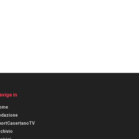
aviga in
ome
edazione
portCasertanoTV
chivio