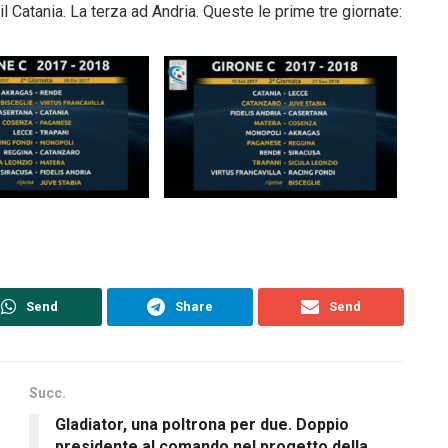
 Catania. La terza ad Andria. Queste le prime tre giornate:
Send
Share
Send
Succ.
Gladiator, una poltrona per due. Doppio
presidente al comando nel progetto della