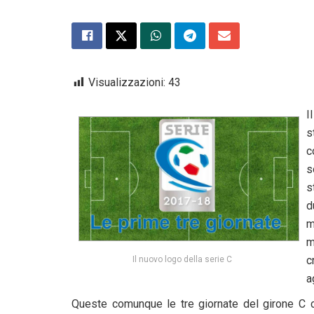
Visualizzazioni:
43
I
s
c
s
s
d
m
m
c
Il nuovo logo della serie C
a
Queste comunque le tre giornate del girone C c