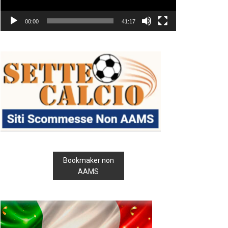
00:00
41:17
Bookmaker non
AAMS