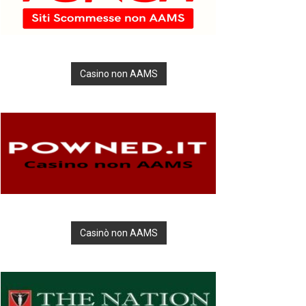
Casino non AAMS
Casinò non AAMS