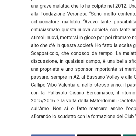
una grave malattia che lo ha colpito nel 2012. Una r
alla Fondazione Veronesi. “Sono molto contento
schiacciatore gialloblu. “Avevo tante possibili
entusiasmato questa nuova società, con tante amb
stimoli nuovi, mettersi in gioco per poi ritornare ne
alto che c’è in questa società. Ho fatto la scelta 
Scappaticcio, che conosco da tempo. La malattia
discussione, in qualsiasi campo, è una bella sfi
una proprietà e uno sponsor importante si merita
passare, sempre in A2, al Bassano Volley e alla 
Callipo Vibo Valentia e, nello stesso anno, il p
con la Pallavolo Cisano Bergamasco, il ritorn
2015/2016 è la volta della Materdomini Castellan
sull’Arno. Non si è fatto mancare anche l’es
sfiorando lo scudetto con la formazione del Club 