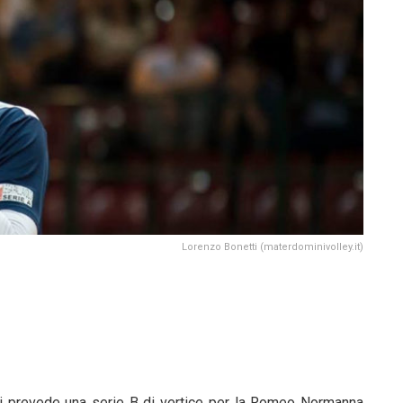
Lorenzo Bonetti (materdominivolley.it)
i prevede una serie B di vertice per la Romeo Normanna