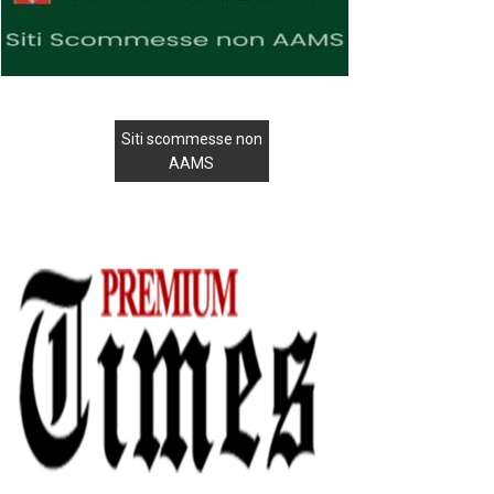
Siti scommesse non
AAMS