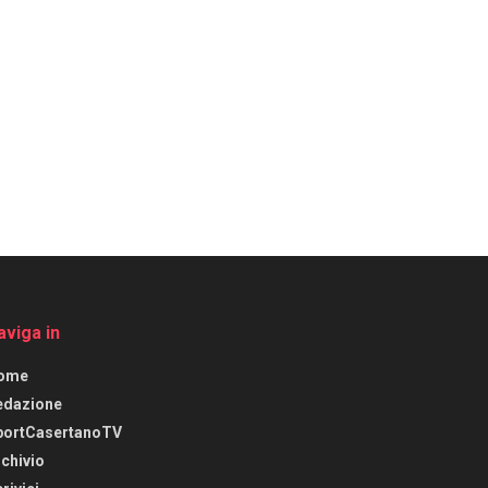
aviga in
ome
edazione
portCasertanoTV
chivio