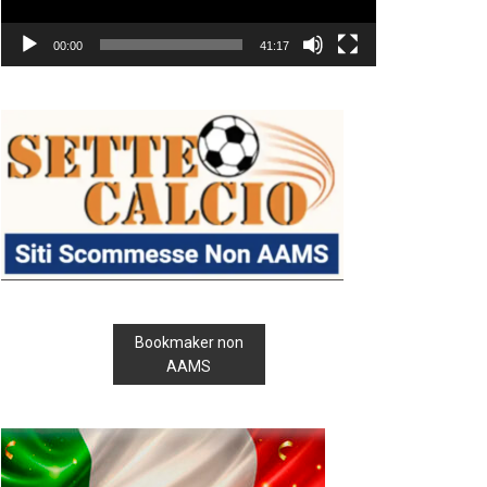
00:00
41:17
Bookmaker non
AAMS