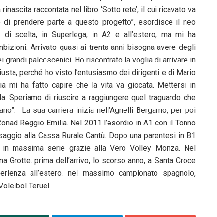
inascita raccontata nel libro ‘Sotto rete’, il cui ricavato va
 di prendere parte a questo progetto”, esordisce il neo
tà di scelta, in Superlega, in A2 e all’estero, ma mi ha
izioni. Arrivato quasi ai trenta anni bisogna avere degli
i grandi palcoscenici. Ho riscontrato la voglia di arrivare in
giusta, perché ho visto l’entusiasmo dei dirigenti e di Mario
 mi ha fatto capire che la vita va giocata. Mettersi in
da. Speriamo di riuscire a raggiungere quel traguardo che
no”. La sua carriera inizia nell’Agnelli Bergamo, per poi
Conad Reggio Emilia. Nel 2011 l’esordio in A1 con il Tonno
assaggio alla Cassa Rurale Cantù. Dopo una parentesi in B1
o in massima serie grazie alla Vero Volley Monza. Nel
a Grotte, prima dell’arrivo, lo scorso anno, a Santa Croce
perienza all’estero, nel massimo campionato spagnolo,
Voleibol Teruel.