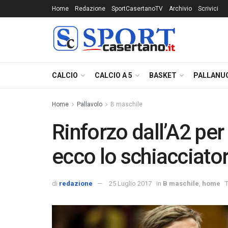
Home
Redazione
SportCasertanoTV
Archivio
Scrivici
CALCIO
CALCIO A 5
BASKET
PALLANU
Home
Pallavolo
B maschile
Rinforzo dall’A2 p
ecco lo schiacciato
di
redazione
25 Luglio 2017
in
B maschile
,
home
T