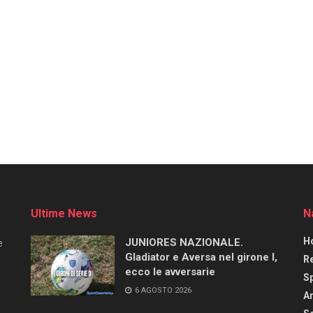
Ultime News
N
H
JUNIORES NAZIONALE.
e
Gladiator e Aversa nel girone I,
R
ecco le avversarie
S
6 AGOSTO 2026
Ar