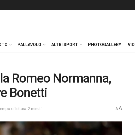
OTO
PALLAVOLO
ALTRI SPORT
PHOTOGALLERY
VI
er la Romeo Normanna,
re Bonetti
A
empo di lettura: 2 minuti
A