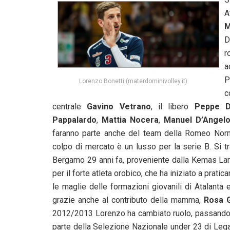
A
M
D
r
a
P
Lorenzo Bonetti (materdominivolley.it)
c
centrale
Gavino Vetrano
, il libero
Peppe D
Pappalardo
,
Mattia Nocera
,
Manuel D’Angel
faranno parte anche del team della Romeo Norma
colpo di mercato è un lusso per la serie B. Si tr
Bergamo 29 anni fa, proveniente dalla Kemas Lam
per il forte atleta orobico, che ha iniziato a pratic
le maglie delle formazioni giovanili di Atalanta e
grazie anche al contributo della mamma,
Rosa 
2012/2013 Lorenzo ha cambiato ruolo, passando d
parte della Selezione Nazionale under 23 di Lega