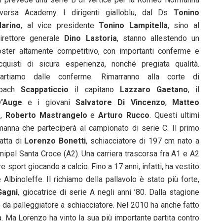
versa Academy. I dirigenti gialloblu, dal Ds
Tonino
arino
, al vice presidente
Tonino Lampitella
, sino al
irettore generale
Dino Lastoria
, stanno allestendo un
oster altamente competitivo, con importanti conferme e
cquisti di sicura esperienza, nonché pregiata qualità.
artiamo dalle conferme. Rimarranno alla corte di
oach
Scappaticcio
il capitano
Lazzaro Gaetano
, il
’Auge
e i giovani
Salvatore Di Vincenzo
,
Matteo
o
,
Roberto Mastrangelo
e
Arturo Rucco
. Questi ultimi
nna che parteciperà al campionato di serie C. Il primo
atta di
Lorenzo Bonetti
, schiacciatore di 197 cm nato a
ipel Santa Croce (A2). Una carriera trascorsa fra A1 e A2
are sport giocando a calcio. Fino a 17 anni, infatti, ha vestito
 Albinoleffe. Il richiamo della pallavolo è stato più forte,
Gagni
, giocatrice di serie A negli anni ’80. Dalla stagione
a palleggiatore a schiacciatore. Nel 2010 ha anche fatto
. Ma Lorenzo ha vinto la sua più importante partita contro