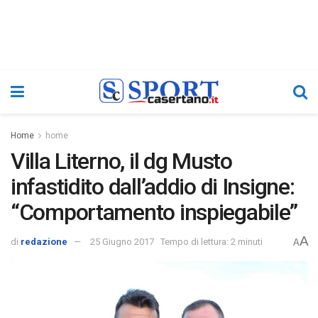
Home
home
Villa Literno, il dg Musto
infastidito dall’addio di Insigne:
“Comportamento inspiegabile”
A
di
redazione
25 Giugno 2017
Tempo di lettura: 2 minuti
A