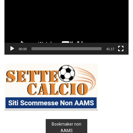
00:00
41:17
Bookmaker non
AAMS