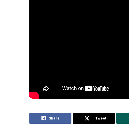
Rajkort al tiro (Foto Giuseppe Scialla)
Share
Tweet