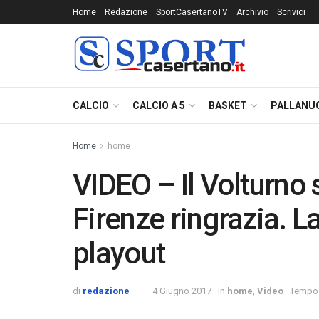
Home
Redazione
SportCasertanoTV
Archivio
Scrivici
CALCIO
CALCIO A 5
BASKET
PALLANU
Home
home
VIDEO – Il Volturno s
Firenze ringrazia. La
playout
di
redazione
4 Giugno 2017
in
home
,
Video
Tempo d