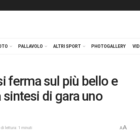
OTO
PALLAVOLO
ALTRI SPORT
PHOTOGALLERY
VI
i ferma sul più bello e
 sintesi di gara uno
A
i lettura: 1 minuti
A