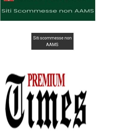
Siti scommesse non
AAMS