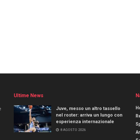
Ultime News
N
H
Juve, messo un altro tassello
e
nel roster: arriva un lungo con
R
esperienza internazionale
S
8 AGOSTO 2026
Ar