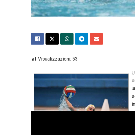
Visualizzazioni:
53
U
d
u
s
in