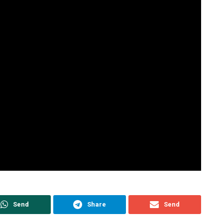
Send
Share
Send