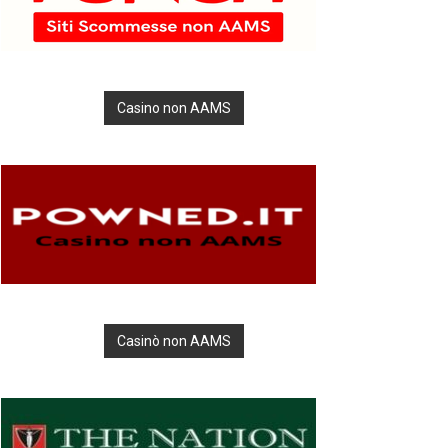
Casino non AAMS
Casinò non AAMS