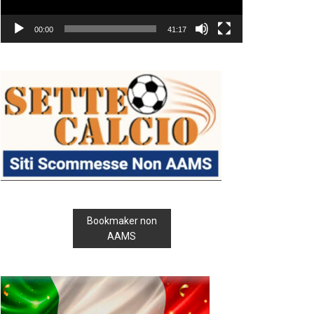
00:00
41:17
Bookmaker non
AAMS