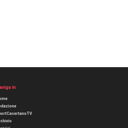
aviga in
ome
edazione
portCasertanoTV
chivio