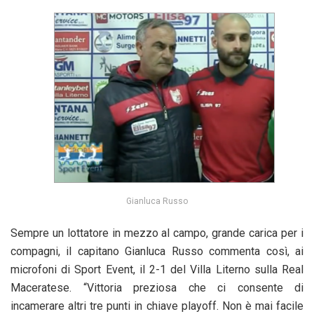
Gianluca Russo
Sempre un lottatore in mezzo al campo, grande carica per i
compagni, il capitano Gianluca Russo commenta così, ai
microfoni di Sport Event, il 2-1 del Villa Literno sulla Real
Maceratese. “Vittoria preziosa che ci consente di
incamerare altri tre punti in chiave playoff. Non è mai facile