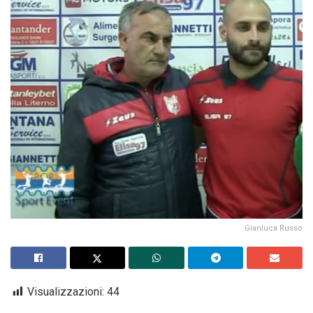
Gianluca Russo
Visualizzazioni:
44