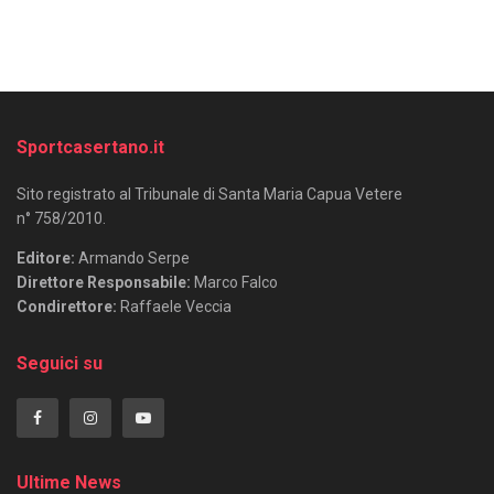
Sportcasertano.it
Sito registrato al Tribunale di Santa Maria Capua Vetere
n° 758/2010.
Editore:
Armando Serpe
Direttore Responsabile:
Marco Falco
Condirettore:
Raffaele Veccia
Seguici su
Ultime News