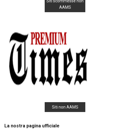
Siti scommesse non
AAMS
Siti non AAMS
La nostra pagina ufficiale