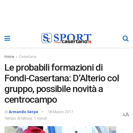
Home
Casertana
Le probabili formazioni di
Fondi-Casertana: D’Alterio col
gruppo, possibile novità a
centrocampo
di
Armando Serpe
18 Marzo 2017
A
A
Tempo di lettura: 1 minuti