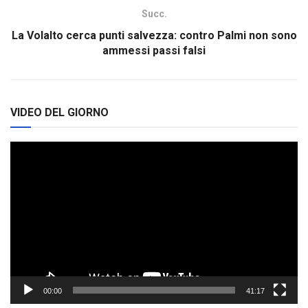
Succ.
La Volalto cerca punti salvezza: contro Palmi non sono
ammessi passi falsi
VIDEO DEL GIORNO
Video
Player
00:00
41:17