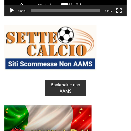
00:00
41:17
Bookmaker non
AAMS