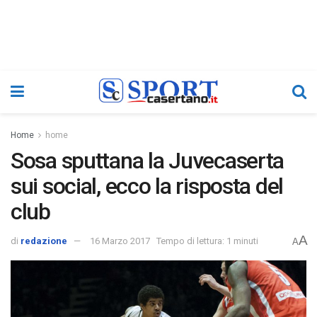
Home
home
Sosa sputtana la Juvecaserta
sui social, ecco la risposta del
club
A
di
redazione
16 Marzo 2017
Tempo di lettura: 1 minuti
A