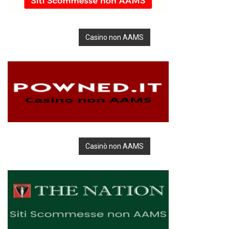
Casino non AAMS
Casinò non AAMS