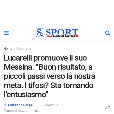
Home
Casertana
Lucarelli promuove il suo
Messina: “Buon risultato, a
piccoli passi verso la nostra
meta. I tifosi? Sta tornando
l’entusiasmo”
di
Armando Serpe
12 Marzo 2017
A
A
Tempo di lettura: 1 minuti