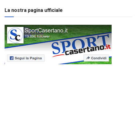
La nostra pagina ufficiale