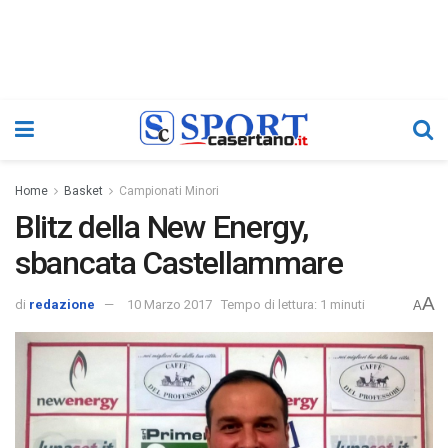
Home
Basket
Campionati Minori
Blitz della New Energy,
sbancata Castellammare
A
di
redazione
10 Marzo 2017
Tempo di lettura: 1 minuti
A