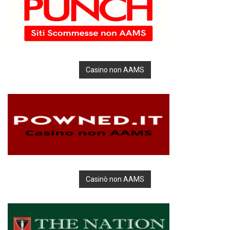
Casino non AAMS
Casinò non AAMS