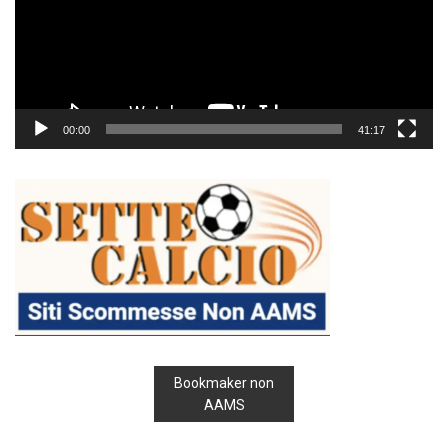
00:00
41:17
Bookmaker non
AAMS