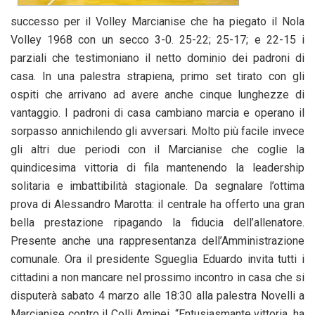
successo per il Volley Marcianise che ha piegato il Nola
Volley 1968 con un secco 3-0. 25-22; 25-17; e 22-15 i
parziali che testimoniano il netto dominio dei padroni di
casa. In una palestra strapiena, primo set tirato con gli
ospiti che arrivano ad avere anche cinque lunghezze di
vantaggio. I padroni di casa cambiano marcia e operano il
sorpasso annichilendo gli avversari. Molto più facile invece
gli altri due periodi con il Marcianise che coglie la
quindicesima vittoria di fila mantenendo la leadership
solitaria e imbattibilità stagionale. Da segnalare l’ottima
prova di Alessandro Marotta: il centrale ha offerto una gran
bella prestazione ripagando la fiducia dell’allenatore.
Presente anche una rappresentanza dell’Amministrazione
comunale. Ora il presidente Sgueglia Eduardo invita tutti i
cittadini a non mancare nel prossimo incontro in casa che si
disputerà sabato 4 marzo alle 18:30 alla palestra Novelli a
Marcianise contro il Colli Aminei. “Entusiasmante vittoria, ha