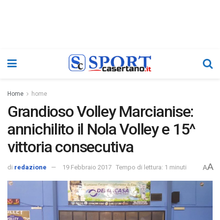
Home
home
Grandioso Volley Marcianise:
annichilito il Nola Volley e 15^
vittoria consecutiva
A
di
redazione
19 Febbraio 2017
Tempo di lettura: 1 minuti
A