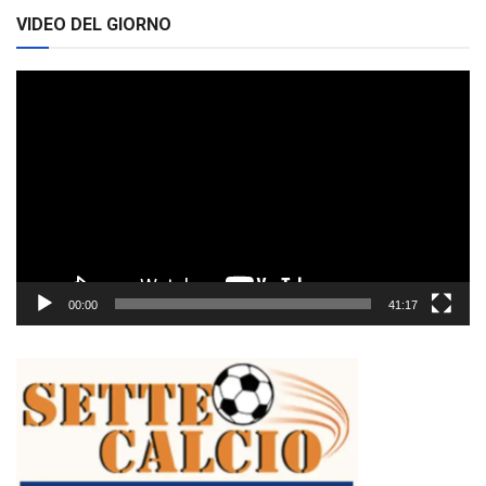
VIDEO DEL GIORNO
Video
Player
00:00
41:17