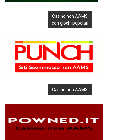
Casino non AAMS
con giochi popolari
Casino non AAMS