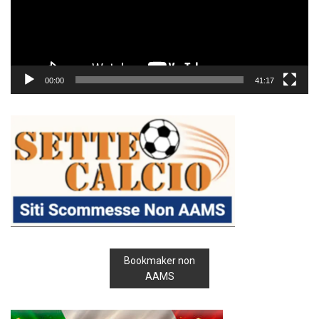
00:00
41:17
Bookmaker non
AAMS