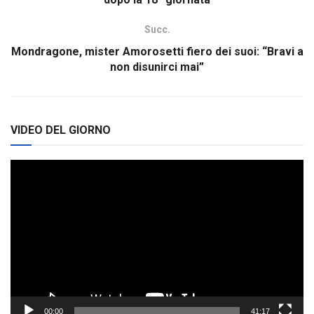
Succ.
Mondragone, mister Amorosetti fiero dei suoi: “Bravi a
non disunirci mai”
VIDEO DEL GIORNO
Video
Player
00:00
41:17