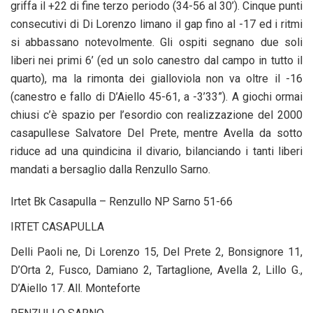
griffa il +22 di fine terzo periodo (34-56 al 30’). Cinque punti
consecutivi di Di Lorenzo limano il gap fino al -17 ed i ritmi
si abbassano notevolmente. Gli ospiti segnano due soli
liberi nei primi 6’ (ed un solo canestro dal campo in tutto il
quarto), ma la rimonta dei gialloviola non va oltre il -16
(canestro e fallo di D’Aiello 45-61, a -3’33”). A giochi ormai
chiusi c’è spazio per l’esordio con realizzazione del 2000
casapullese Salvatore Del Prete, mentre Avella da sotto
riduce ad una quindicina il divario, bilanciando i tanti liberi
mandati a bersaglio dalla Renzullo Sarno.
Irtet Bk Casapulla – Renzullo NP Sarno 51-66
IRTET CASAPULLA
Delli Paoli ne, Di Lorenzo 15, Del Prete 2, Bonsignore 11,
D’Orta 2, Fusco, Damiano 2, Tartaglione, Avella 2, Lillo G.,
D’Aiello 17. All. Monteforte