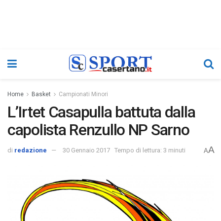
Home
Basket
Campionati Minori
L’Irtet Casapulla battuta dalla
capolista Renzullo NP Sarno
A
di
redazione
30 Gennaio 2017
Tempo di lettura: 3 minuti
A