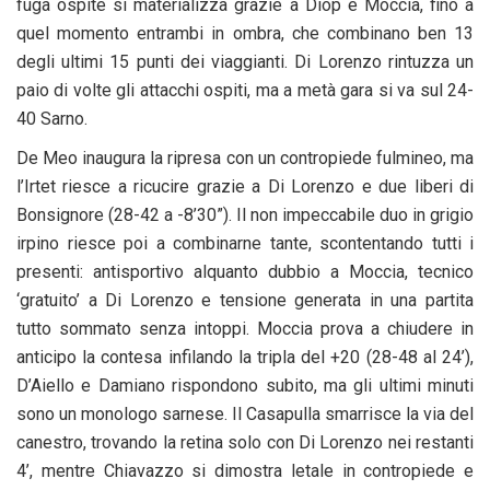
fuga ospite si materializza grazie a Diop e Moccia, fino a
quel momento entrambi in ombra, che combinano ben 13
degli ultimi 15 punti dei viaggianti. Di Lorenzo rintuzza un
paio di volte gli attacchi ospiti, ma a metà gara si va sul 24-
40 Sarno.
De Meo inaugura la ripresa con un contropiede fulmineo, ma
l’Irtet riesce a ricucire grazie a Di Lorenzo e due liberi di
Bonsignore (28-42 a -8’30”). Il non impeccabile duo in grigio
irpino riesce poi a combinarne tante, scontentando tutti i
presenti: antisportivo alquanto dubbio a Moccia, tecnico
‘gratuito’ a Di Lorenzo e tensione generata in una partita
tutto sommato senza intoppi. Moccia prova a chiudere in
anticipo la contesa infilando la tripla del +20 (28-48 al 24’),
D’Aiello e Damiano rispondono subito, ma gli ultimi minuti
sono un monologo sarnese. Il Casapulla smarrisce la via del
canestro, trovando la retina solo con Di Lorenzo nei restanti
4’, mentre Chiavazzo si dimostra letale in contropiede e