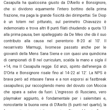
Casapulla ha qualcosina giusto da D’Aiello e Bonsignore,
che si dividono equamente l’intero bottino della prima
frazione, ma paga la grande fisicità dei dirimpettai. Se Diop
è un totem nel pitturato, sul perimetro Chiavazzo è
indemoniato e trova altri 8 punti filati chiudendo a quota 13
alla prima pausa, ben spalleggiato da De Meo che dà il suo
contributo alla causa nel perentorio 8-20 al 10’. Il
neoarrivato Marmugi, livornese passato anche per le
giovanili della Mens Sana Siena e con quasi una quindicina
di campionati di B nel curriculum, scalda la mano e sigla il
+14, ma Il Casapulla regge. Ed anzi, spinto dall’energia di
D’Orta e Bonsignore risale fino al 14-22 al 12’. La NPS è
brava però ad intasare l’area e a non esporsi ai fastbreak
casapullesi, pur raccogliendo meno del dovuto con Moccia
che spara a salve da fuori. L’ingresso di Rusciano, vero
playmaker aggiunto, è fondamentale per i salernitani e,
nonostante la buona vena di D’Aiello (6 punti nel quarto), la