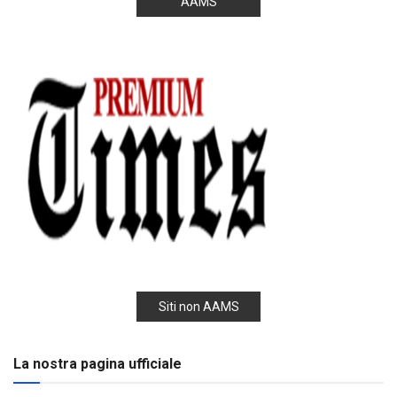
AAMS
Siti non AAMS
La nostra pagina ufficiale