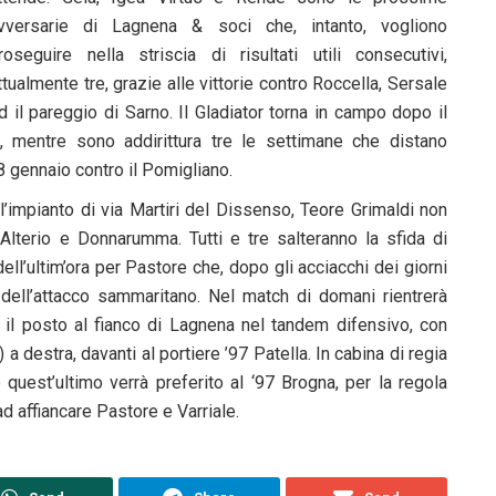
vversarie di Lagnena & soci che, intanto, vogliono
roseguire nella striscia di risultati utili consecutivi,
ttualmente tre, grazie alle vittorie contro Roccella, Sersale
d il pareggio di Sarno. Il Gladiator torna in campo dopo il
, mentre sono addirittura tre le settimane che distano
l’8 gennaio contro il Pomigliano.
ell’impianto di via Martiri del Dissenso, Teore Grimaldi non
 Alterio e Donnarumma. Tutti e tre salteranno la sfida di
ell’ultim’ora per Pastore che, dopo gli acciacchi dei giorni
 dell’attacco sammaritano. Nel match di domani rientrerà
il posto al fianco di Lagnena nel tandem difensivo, con
) a destra, davanti al portiere ’97 Patella. In cabina di regia
 quest’ultimo verrà preferito al ‘97 Brogna, per la regola
ad affiancare Pastore e Varriale.