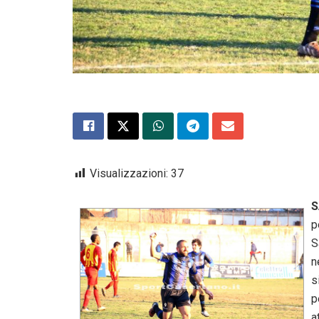
Visualizzazioni:
37
S
p
S
n
s
p
a