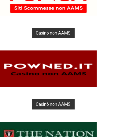
Casino non AAMS
Casinò non AAMS