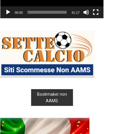
00:00
41:17
Bookmaker non
AAMS