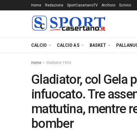
Home
Redazione
SportCasertanoTV
Archivio
Scrivici
CALCIO
CALCIO A 5
BASKET
PALLANU
Home
Gladiator 1924
Gladiator, col Gela pa
infuocato. Tre assent
mattutina, mentre r
bomber