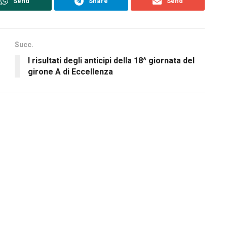
Send
Share
Send
Succ.
I risultati degli anticipi della 18^ giornata del
girone A di Eccellenza