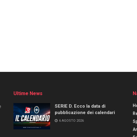
Ultime News
N
H
SERIE D. Ecco la data di
e
pubblicazione dei calendari
R
6 AGOSTO 2026
S
Ar