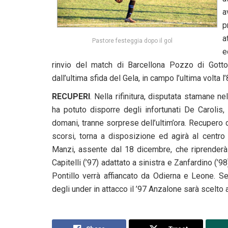
a
p
a
Pastore festeggia dopo il gol
e
rinvio del match di Barcellona Pozzo di Gotto
dall’ultima sfida del Gela, in campo l’ultima volta 
RECUPERI
. Nella rifinitura, disputata stamane n
ha potuto disporre degli infortunati De Carolis,
domani, tranne sorprese dell’ultim’ora. Recupero d
scorsi, torna a disposizione ed agirà al centro
Manzi, assente dal 18 dicembre, che riprenderà 
Capitelli (’97) adattato a sinistra e Zanfardino (’98
Pontillo verrà affiancato da Odierna e Leone. Se
degli under in attacco il ’97 Anzalone sarà scelto 