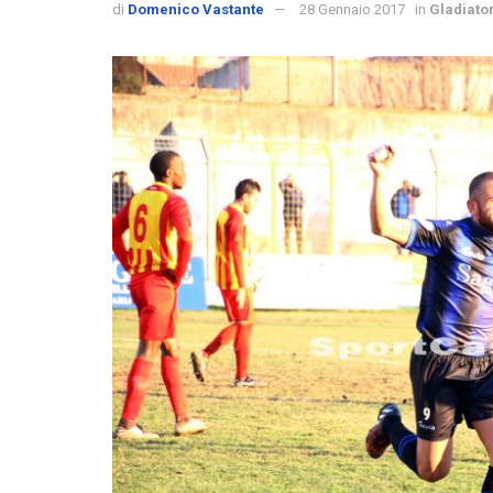
di
Domenico Vastante
28 Gennaio 2017
in
Gladiato