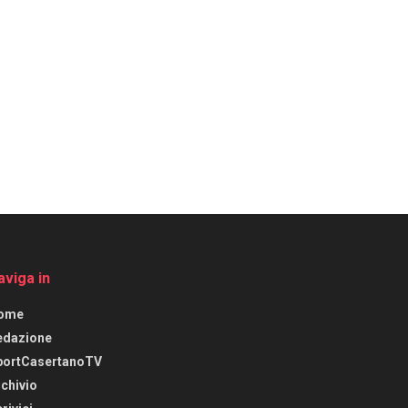
aviga in
ome
edazione
portCasertanoTV
chivio