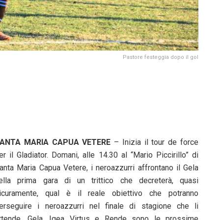
Pastore festeggia dopo il gol
ANTA MARIA CAPUA VETERE
– Inizia il tour de force
er il Gladiator. Domani, alle 14.30 al “Mario Piccirillo” di
anta Maria Capua Vetere, i neroazzurri affrontano il Gela
ella prima gara di un trittico che decreterà, quasi
icuramente, qual è il reale obiettivo che potranno
erseguire i neroazzurri nel finale di stagione che li
ttende. Gela, Igea Virtus e Rende sono le prossime