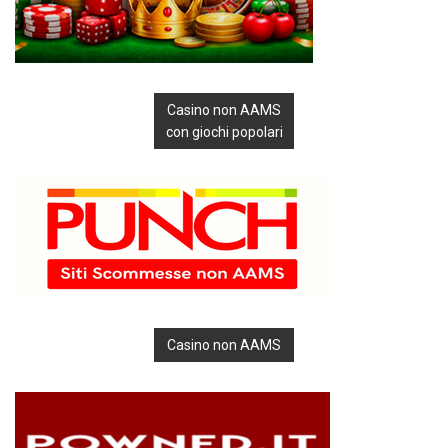
Casino non AAMS
con giochi popolari
Casino non AAMS