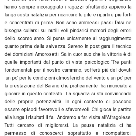
hanno sempre incoraggiato i ragazzi sfruttando appieno la
lunga sosta natalizia per ricaricare le pile e ripartire più forti
e concentrati di prima. Non sono ammessi passi falsi né
bisogna cullarsi su inutili voli pindarici memori degli errori
dello scorso anno. Si punta unicamente al raggiungimento
quanto prima della salvezza. Sereno in post gara il tecnico
dei domiziani Amorosetti. Sa in cuor suo che la vittoria è di
quelle importanti dal punto di vista psicologico:”Tre punti
fondamentali per il nostro cammino, sofferti più del dovuti
un po’ per le condizioni atmosferiche del vento e un po’ per
la prestazione del Barano che praticamente ha rinunciato a
giocare in questo contesto . La squadra si sta convincendo
delle proprie potenzialità. In ogni contesto ci possono
essere episodi favorevoli e sfavorevoli. Chi gioca le partite
alla lunga i risultati li fa. Andremo a far visita all’Afragolese.
Tutti cercano di migliorarsi. La pausa natalizia ci ha
permesso di conoscerci soprattutto e ricompattarci.