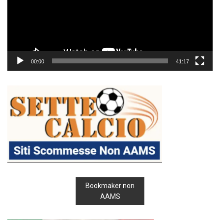
00:00
41:17
Bookmaker non
AAMS