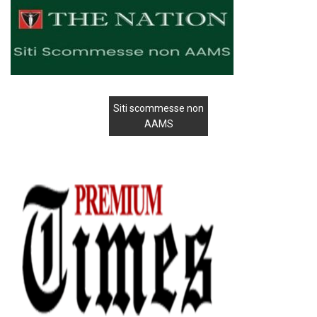
Siti scommesse non
AAMS