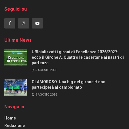
Seguici su
Ultime News
Ufficializzati i gironi di Eccellenza 2026/2027:
ecco il Girone A. Quattro le casertane ai nastri di
partenza
5 AGOSTO 2026
CLAMOROSO. Una big del girone H non
parteciperà al campionato
5 AGOSTO 2026
Naviga in
Home
Redazione