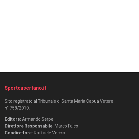
Sportcasertano.it
Sito registrato al Tribunale di Santa Maria Capua Vetere
n° 758/2010.
Editore:
Armando Serpe
Direttore Responsabile:
Marco Falco
Condirettore:
Raffaele Veccia