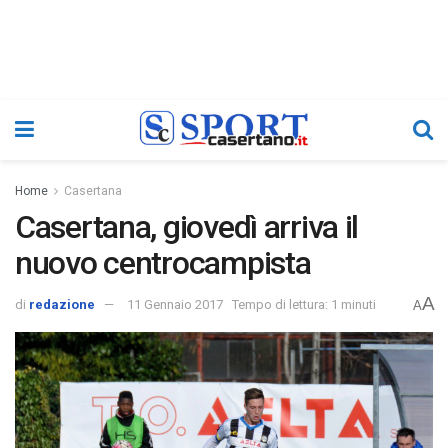
Home
Casertana
Casertana, giovedì arriva il
nuovo centrocampista
A
di
redazione
11 Gennaio 2017
Tempo di lettura: 1 minuti
A