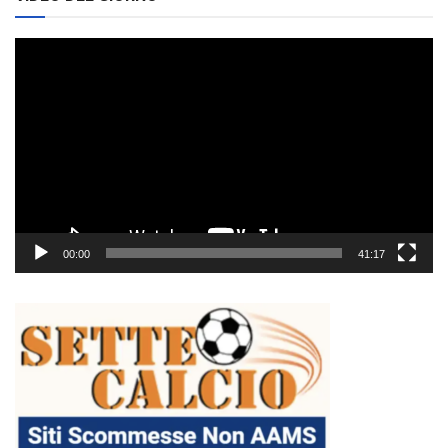
Video
Player
00:00
41:17