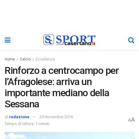
Home
Calcio
Eccellenza
Rinforzo a centrocampo per
l’Afragolese: arriva un
importante mediano della
Sessana
di
redazione
29 Novembre 2016
A
A
Tempo di lettura: 1 minuti