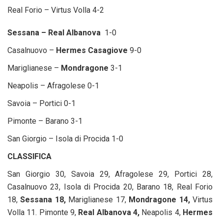
Real Forio – Virtus Volla 4-2
Sessana – Real Albanova
1-0
Casalnuovo –
Hermes Casagiove
9-0
Mariglianese –
Mondragone
3-1
Neapolis – Afragolese 0-1
Savoia – Portici 0-1
Pimonte – Barano 3-1
San Giorgio – Isola di Procida 1-0
CLASSIFICA
San Giorgio 30, Savoia 29, Afragolese 29, Portici 28,
Casalnuovo 23, Isola di Procida 20, Barano 18, Real Forio
18,
Sessana 18,
Mariglianese 17,
Mondragone 14,
Virtus
Volla 11. Pimonte 9,
Real Albanova 4,
Neapolis 4,
Hermes