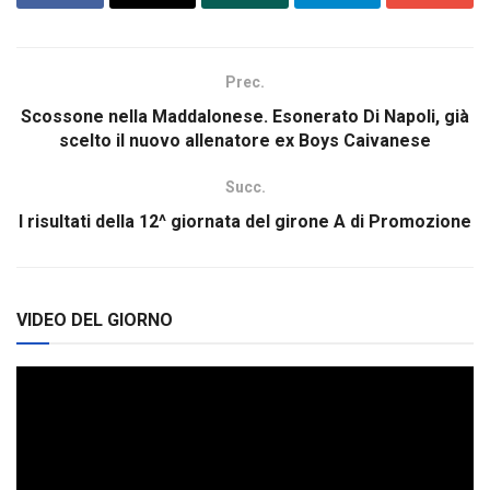
Prec.
Scossone nella Maddalonese. Esonerato Di Napoli, già
scelto il nuovo allenatore ex Boys Caivanese
Succ.
I risultati della 12^ giornata del girone A di Promozione
VIDEO DEL GIORNO
Video
Player