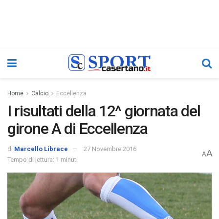
Home
Calcio
Eccellenza
I risultati della 12^ giornata del
girone A di Eccellenza
di
Marcello Librace
27 Novembre 2016
A
A
Tempo di lettura: 1 minuti