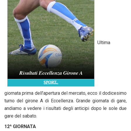
Ultima
giornata prima dell’apertura del mercato, ecco il dodicesimo
turno del girone A di Eccellenza. Grande giornata di gare,
andiamo a vedere i risultati degli anticipi dopo le sole due
gare del sabato.
12^ GIORNATA