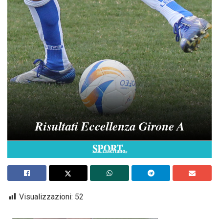
Visualizzazioni:
52