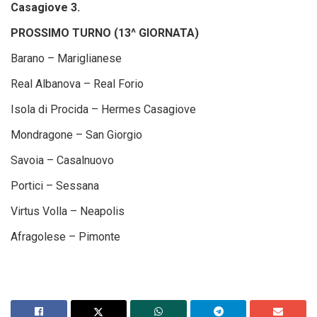
Casagiove 3.
PROSSIMO TURNO (13^ GIORNATA)
Barano – Mariglianese
Real Albanova – Real Forio
Isola di Procida – Hermes Casagiove
Mondragone – San Giorgio
Savoia – Casalnuovo
Portici – Sessana
Virtus Volla – Neapolis
Afragolese – Pimonte