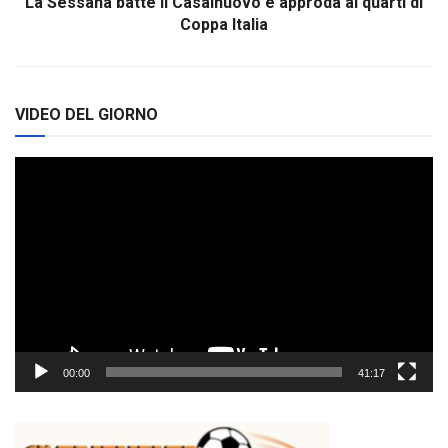
La Sessana batte il Casalnuovo e approda ai quarti di
Coppa Italia
VIDEO DEL GIORNO
Video
Player
00:00
41:17