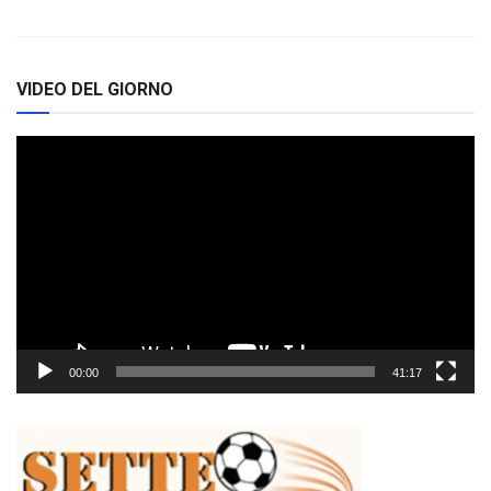
VIDEO DEL GIORNO
Video
Player
00:00
41:17