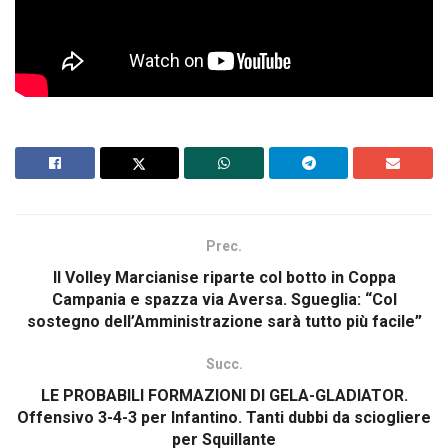
Prec.
Il Volley Marcianise riparte col botto in Coppa
Campania e spazza via Aversa. Sgueglia: “Col
sostegno dell’Amministrazione sarà tutto più facile”
Succ.
LE PROBABILI FORMAZIONI DI GELA-GLADIATOR.
Offensivo 3-4-3 per Infantino. Tanti dubbi da sciogliere
per Squillante