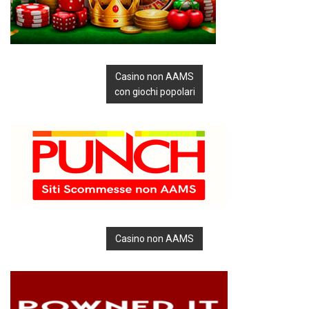
Casino non AAMS
con giochi popolari
Casino non AAMS