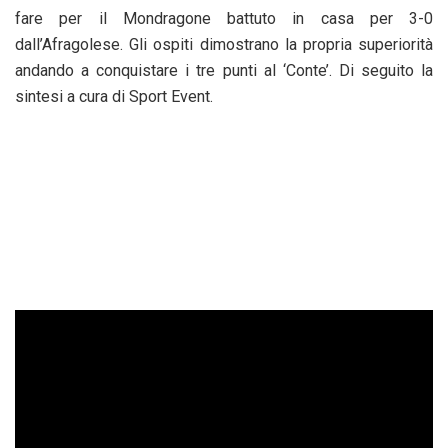
fare per il Mondragone battuto in casa per 3-0
dall’Afragolese. Gli ospiti dimostrano la propria superiorità
andando a conquistare i tre punti al ‘Conte’. Di seguito la
sintesi a cura di Sport Event.