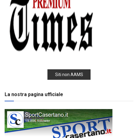
Siti non AAMS
La nostra pagina ufficiale