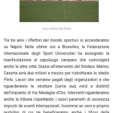
Una veduta del Pinto
Tra tre anni i riflettori del mondo sportivo si accenderanno
su Napoli. Nelle ultime ore a Bruxelles, la Federazione
Internazionale degli Sport Universitari ha assegnato la
manifestazione al capoluogo campano che coinvolgerà
anche le altre città. Grazie all’intervento del Sindaco Marino,
Caserta avrà due milioni e mezzo per ristrutturare lo stadio
Pinto. Lavori che verranno pagati dagli organizzatori e che
riguarderanno le strutture (curva sud, nord e distinti)
dell’impianto di Via Medaglie d’Oro. Interventi riguarderanno
anche la tribuna rispettando i nuovi parametri di sicurezza
imposti da eventi internazionali. Insomma un vero e proprio
restyling di cui ne beneficeranno anche i tifosi della