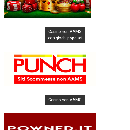
Casino non AAMS
con giochi popolari
Casino non AAMS