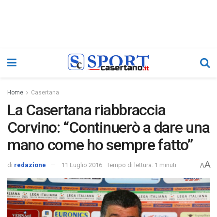
Home
Casertana
La Casertana riabbraccia
Corvino: “Continuerò a dare una
mano come ho sempre fatto”
A
di
redazione
11 Luglio 2016
Tempo di lettura: 1 minuti
A