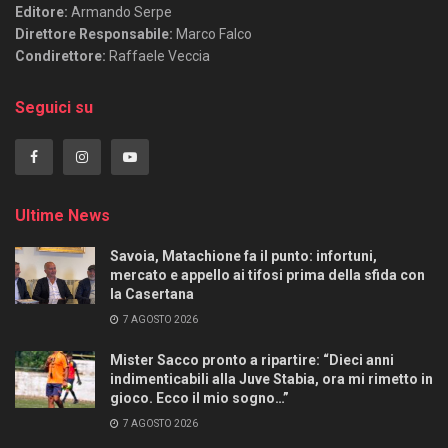
Editore:
Armando Serpe
Direttore Responsabile:
Marco Falco
Condirettore:
Raffaele Veccia
Seguici su
Ultime News
Savoia, Matachione fa il punto: infortuni,
mercato e appello ai tifosi prima della sfida con
la Casertana
7 AGOSTO 2026
Mister Sacco pronto a ripartire: “Dieci anni
indimenticabili alla Juve Stabia, ora mi rimetto in
gioco. Ecco il mio sogno…”
7 AGOSTO 2026