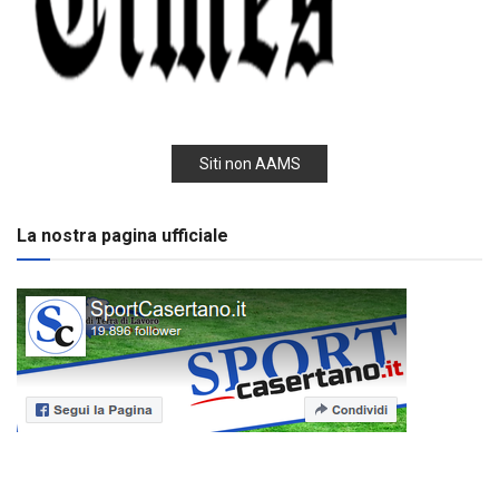
Siti non AAMS
La nostra pagina ufficiale