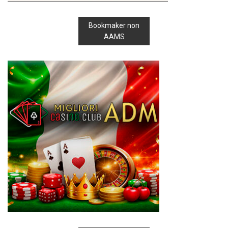
Bookmaker non
AAMS