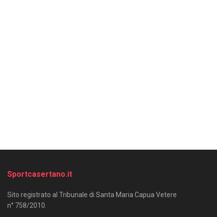
Sportcasertano.it
Sito registrato al Tribunale di Santa Maria Capua Vetere
n° 758/2010.