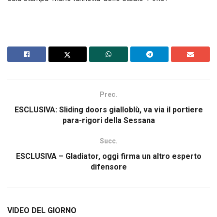
Prec.
ESCLUSIVA: Sliding doors gialloblù, va via il portiere
para-rigori della Sessana
Succ.
ESCLUSIVA – Gladiator, oggi firma un altro esperto
difensore
VIDEO DEL GIORNO