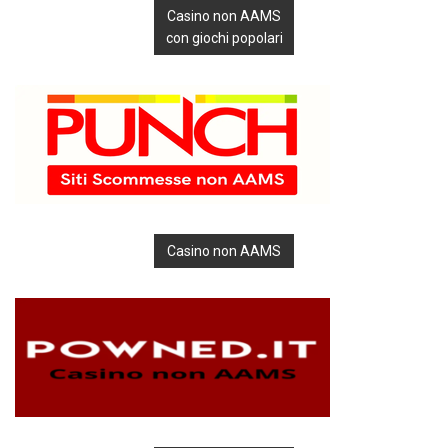
Casino non AAMS
con giochi popolari
Casino non AAMS