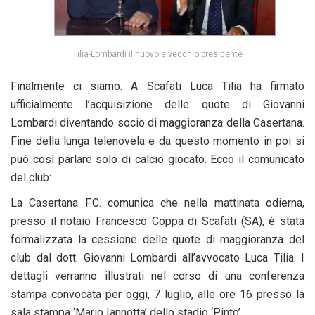
Tilia-Lombardi il nuovo e vecchio presidente
Finalmente ci siamo. A Scafati Luca Tilia ha firmato
ufficialmente l’acquisizione delle quote di Giovanni
Lombardi diventando socio di maggioranza della Casertana.
Fine della lunga telenovela e da questo momento in poi si
può così parlare solo di calcio giocato. Ecco il comunicato
del club:
La Casertana F.C. comunica che nella mattinata odierna,
presso il notaio Francesco Coppa di Scafati (SA), è stata
formalizzata la cessione delle quote di maggioranza del
club dal dott. Giovanni Lombardi all’avvocato Luca Tilia. I
dettagli verranno illustrati nel corso di una conferenza
stampa convocata per oggi, 7 luglio, alle ore 16 presso la
sala stampa ‘Mario Iannotta’ dello stadio ‘Pinto’.