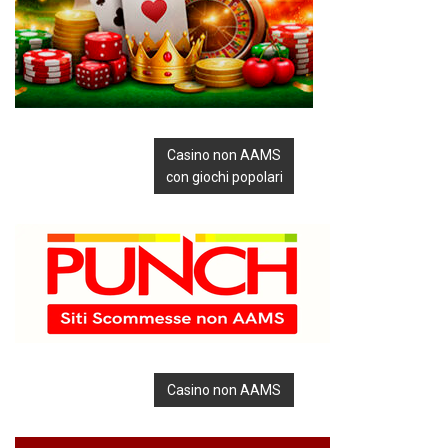
Casino non AAMS
con giochi popolari
Casino non AAMS