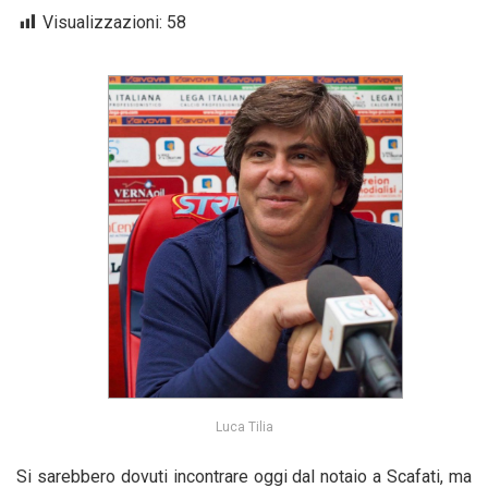
Visualizzazioni:
58
Luca Tilia
Si sarebbero dovuti incontrare oggi dal notaio a Scafati, ma