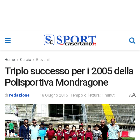
Home
Calcio
Giovanili
Triplo successo per i 2005 della
Polisportiva Mondragone
A
di
redazione
18 Giugno 2016
Tempo di lettura: 1 minuti
A