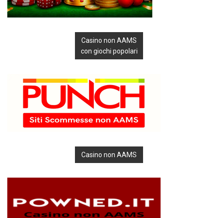
Casino non AAMS
con giochi popolari
Casino non AAMS