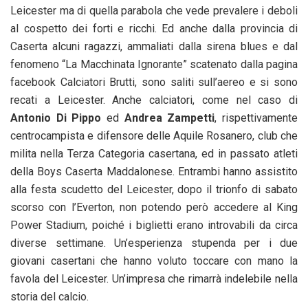
Leicester ma di quella parabola che vede prevalere i deboli
al cospetto dei forti e ricchi. Ed anche dalla provincia di
Caserta alcuni ragazzi, ammaliati dalla sirena blues e dal
fenomeno “La Macchinata Ignorante” scatenato dalla pagina
facebook Calciatori Brutti, sono saliti sull’aereo e si sono
recati a Leicester. Anche calciatori, come nel caso di
Antonio Di Pippo
ed
Andrea Zampetti
, rispettivamente
centrocampista e difensore delle Aquile Rosanero, club che
milita nella Terza Categoria casertana, ed in passato atleti
della Boys Caserta Maddalonese. Entrambi hanno assistito
alla festa scudetto del Leicester, dopo il trionfo di sabato
scorso con l’Everton, non potendo però accedere al King
Power Stadium, poiché i biglietti erano introvabili da circa
diverse settimane. Un’esperienza stupenda per i due
giovani casertani che hanno voluto toccare con mano la
favola del Leicester. Un’impresa che rimarrà indelebile nella
storia del calcio.