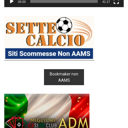
00:00
41:17
Bookmaker non
AAMS