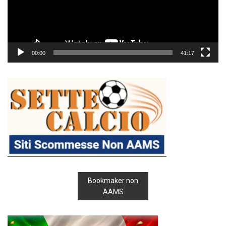
00:00
41:17
Bookmaker non
AAMS