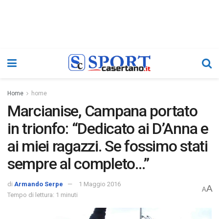
Home
home
Marcianise, Campana portato
in trionfo: “Dedicato ai D’Anna e
ai miei ragazzi. Se fossimo stati
sempre al completo…”
di
Armando Serpe
1 Maggio 2016
A
A
Tempo di lettura: 1 minuti