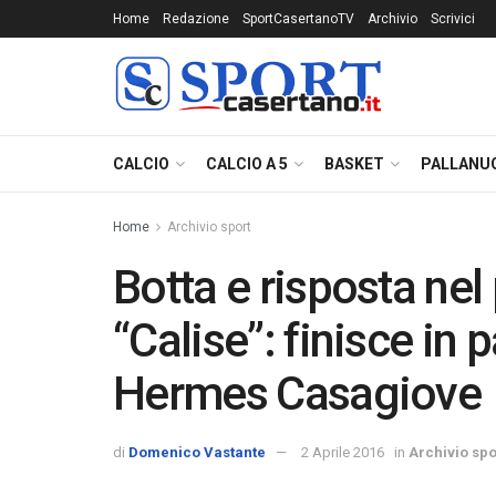
Home
Redazione
SportCasertanoTV
Archivio
Scrivici
CALCIO
CALCIO A 5
BASKET
PALLANU
Home
Archivio sport
Botta e risposta ne
“Calise”: finisce in 
Hermes Casagiove
di
Domenico Vastante
2 Aprile 2016
in
Archivio spo