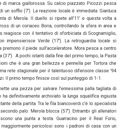
 di marca giallorossa. Su calcio piazzato Picozzi pesca
 di un soffio (7′). La reazione locale è immediata. Gianluca
ta di Merola. Il duello si ripete all’11’ e questa volta a
cross di un coriaceo Boria, controllando la sfera in area e
 reagisce con il tentativo di sforbiciata di Scognamiglio,
n impensierisce Verde (17′). La retroguardia locale si
sa premono il piede sull’acceleratore. Mora pesca a centro
 (37′). A pochi istanti dalla fine del primo tempo, la Pasta
izioni che è una gran bellezza e pennella per Tortora che
ima rete stagionale per il talentuoso difensore classe ’94
zi. Il primo tempo finisce così sul punteggio di 1-1.
mette una pezza per salvare l’ennessima palla tagliata di
e ha definitivamente archiviato la lunga squalifica ingiusta
nte della partita. Tra le fila biancoverdi c’è lo specialista
econdo palo: Merola blocca (57′). Entrambi gli allenatori
iscono una punta a testa: Guarracino per il Real Forio,
 maggiormente pericolosi sono i padroni di casa con un