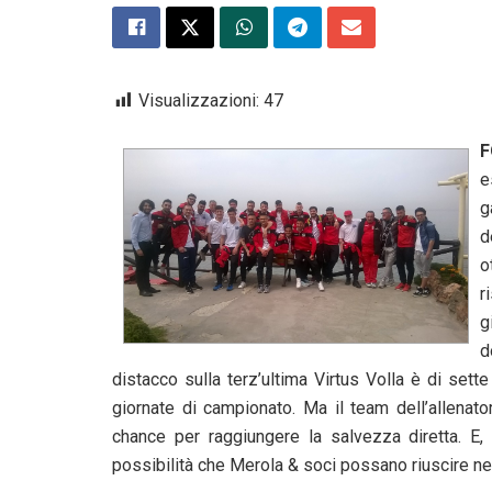
Visualizzazioni:
47
F
e
g
d
o
r
g
d
distacco sulla terz’ultima Virtus Volla è di set
giornate di campionato. Ma il team dell’allenato
chance per raggiungere la salvezza diretta. E, 
possibilità che Merola & soci possano riuscire nel