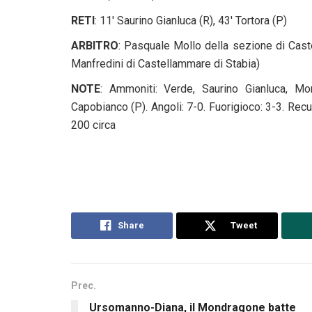
RETI
: 11′ Saurino Gianluca (R), 43′ Tortora (P)
ARBITRO
: Pasquale Mollo della sezione di Caste
Manfredini di Castellammare di Stabia)
NOTE
: Ammoniti: Verde, Saurino Gianluca, Mor
Capobianco (P). Angoli: 7-0. Fuorigioco: 3-3. Rec
200 circa
Share
Tweet
Prec.
Ursomanno-Diana, il Mondragone batte