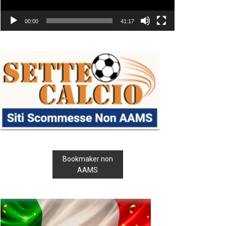
00:00
41:17
Bookmaker non
AAMS