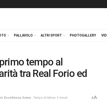
OTO
PALLAVOLO
ALTRI SPORT
PHOTOGALLERY
VI
l primo tempo al
parità tra Real Forio ed
A
rt
,
Eccellenza
,
home
Tempo di lettura: 3 minuti
A