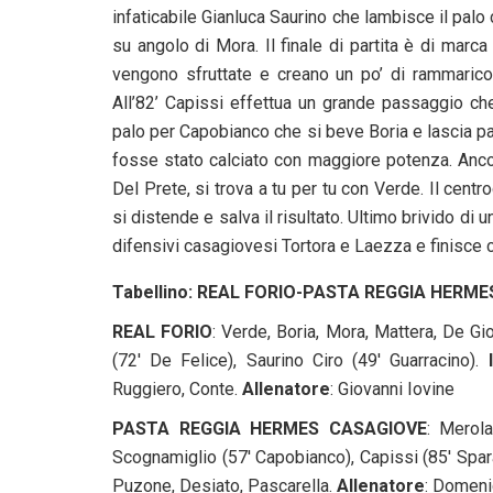
infaticabile Gianluca Saurino che lambisce il palo 
su angolo di Mora. Il finale di partita è di marc
vengono sfruttate e creano un po’ di rammarico
All’82’ Capissi effettua un grande passaggio ch
palo per Capobianco che si beve Boria e lascia part
fosse stato calciato con maggiore potenza. Anco
Del Prete, si trova a tu per tu con Verde. Il ce
si distende e salva il risultato. Ultimo brivido di u
difensivi casagiovesi Tortora e Laezza e finisce c
Tabellino: REAL FORIO-PASTA REGGIA HERMES C
REAL FORIO
: Verde, Boria, Mora, Mattera, De Gio
(72′ De Felice), Saurino Ciro (49′ Guarracino).
Ruggiero, Conte.
Allenatore
: Giovanni Iovine
PASTA REGGIA HERMES CASAGIOVE
: Merola
Scognamiglio (57′ Capobianco), Capissi (85′ Spara
Puzone, Desiato, Pascarella.
Allenatore
: Domeni