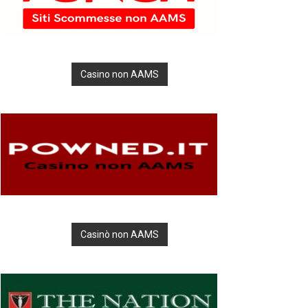
Casino non AAMS
Casinò non AAMS