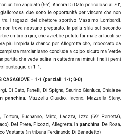
con un tiro angolato (66′). Ancora Di Dato pericoloso al 70′,
a giallorossa: due sono le opportunità per vincere che non
 tra i ragazzi del direttore sportivo Massimo Lombardi.
e non trova nessuno preparato, la palla sfila sul secondo
ire un tiro a giro, che avrebbe potuto far male ai locali se
ra più limpida la chance per Allegretta che, imbeccato da
ntrocampista marcianisano conclude a colpo sicuro ma Verde
na partita che vede salire in cattedra nei minuti finali i perni
ol punteggio di 1-1.
ASAGIOVE = 1-1 (parziali: 1-1; 0-0)
rgi, Di Dato, Fanelli, Di Spigna, Saurino Gianluca, Chiaiese
In panchina
: Mazzella Claudio, Iacono, Mazzella Stany,
, Tortora, Buonanno, Mirto, Laezza, Izzo (69′ Perretta),
co), Del Prete, Picozzi, Allegretta.
In panchina
: De Rosa,
co Vastante (in tribuna Ferdinando Di Benedetto)