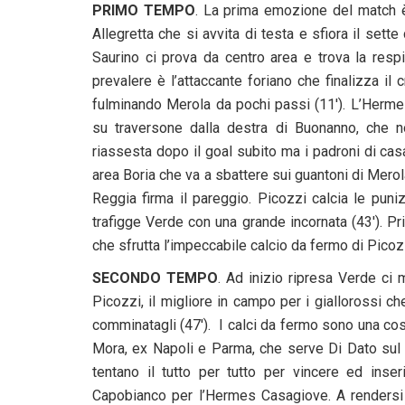
PRIMO TEMPO
. La prima emozione del match è
Allegretta che si avvita di testa e sfiora il sette
Saurino ci prova da centro area e trova la respin
prevalere è l’attaccante foriano che finalizza il 
fulminando Merola da pochi passi (11′). L’Hermes
su traversone dalla destra di Buonanno, che no
riassesta dopo il goal subito ma i padroni di ca
area Boria che va a sbattere sui guantoni di Merola
Reggia firma il pareggio. Picozzi calcia le pun
trafigge Verde con una grande incornata (43′). Pr
che sfrutta l’impeccabile calcio da fermo di Picoz
SECONDO TEMPO
. Ad inizio ripresa Verde ci 
Picozzi, il migliore in campo per i giallorossi ch
comminatagli (47′). I calci da fermo sono una costa
Mora, ex Napoli e Parma, che serve Di Dato sul s
tentano il tutto per tutto per vincere ed inser
Capobianco per l’Hermes Casagiove. A rendersi