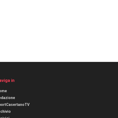
aviga in
ome
edazione
portCasertanoTV
chivio