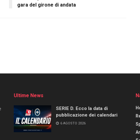
gara del girone di andata
Ultime News
N
H
SERIE D. Ecco la data di
e
pubblicazione dei calendari
R
6 AGOSTO 2026
S
Ar