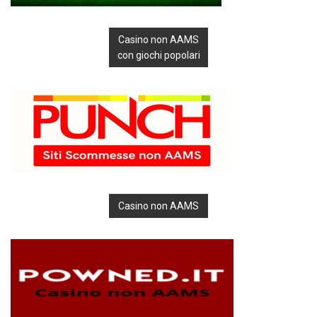
Casino non AAMS
con giochi popolari
Casino non AAMS