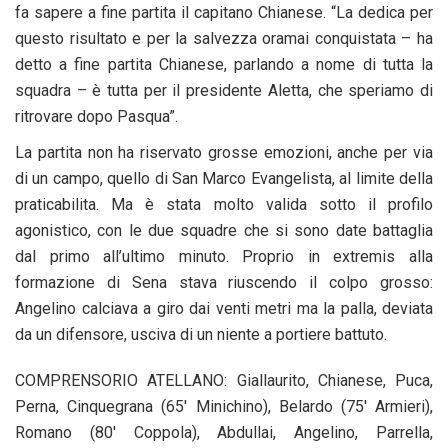
fa sapere a fine partita il capitano Chianese. “La dedica per
questo risultato e per la salvezza oramai conquistata – ha
detto a fine partita Chianese, parlando a nome di tutta la
squadra – è tutta per il presidente Aletta, che speriamo di
ritrovare dopo Pasqua”.
La partita non ha riservato grosse emozioni, anche per via
di un campo, quello di San Marco Evangelista, al limite della
praticabilita. Ma è stata molto valida sotto il profilo
agonistico, con le due squadre che si sono date battaglia
dal primo all’ultimo minuto. Proprio in extremis alla
formazione di Sena stava riuscendo il colpo grosso:
Angelino calciava a giro dai venti metri ma la palla, deviata
da un difensore, usciva di un niente a portiere battuto.
COMPRENSORIO ATELLANO: Giallaurito, Chianese, Puca,
Perna, Cinquegrana (65′ Minichino), Belardo (75′ Armieri),
Romano (80′ Coppola), Abdullai, Angelino, Parrella,