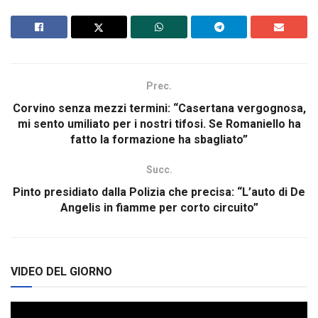
Prec.
Corvino senza mezzi termini: “Casertana vergognosa,
mi sento umiliato per i nostri tifosi. Se Romaniello ha
fatto la formazione ha sbagliato”
Succ.
Pinto presidiato dalla Polizia che precisa: “L’auto di De
Angelis in fiamme per corto circuito”
VIDEO DEL GIORNO
Video