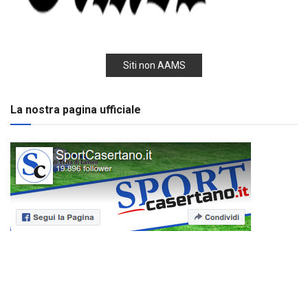
Siti non AAMS
La nostra pagina ufficiale