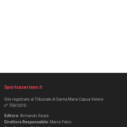
Sportcasertano.it
Sito registrato al Tribunale di Santa Maria Capua Vetere
n° 758/2010.
Editore:
Armando Serpe
Direttore Responsabile:
Marco Falco