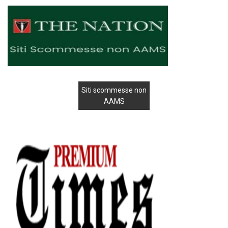
Siti scommesse non
AAMS