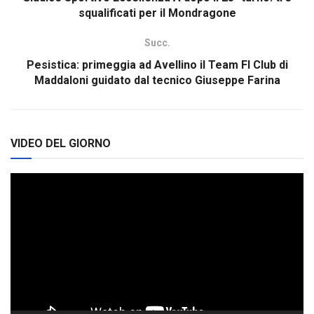
squalificati per il Mondragone
Succ.
Pesistica: primeggia ad Avellino il Team FI Club di
Maddaloni guidato dal tecnico Giuseppe Farina
VIDEO DEL GIORNO
Video
Player