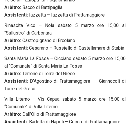
Arbitro:
Bacco di Battipaglia
Assistenti:
Iazzetta – Iazzetta di Frattamaggiore
Rinascita Vico – Nola sabato 5 marzo ore 15,00 al
“Sallustro” di Carbonara
Arbitro:
Castropignano di Ercolano
Assistenti:
Cesarano – Russiello di Castellamare di Stabia
Santa Maria La Fossa – Cicciano sabato 5 marzo ore 15,00
al “Comunale” di Santa Maria La Fossa
Arbitro:
Terrone di Torre del Greco
Assistenti:
D’Agostino di Frattamaggiore – Giannocoli di
Torre del Greco
Villa Literno – Vis Capua sabato 5 marzo ore 15,00 al
“Comunale” di Villa Literno
Arbitro:
Dall’Olio di Frattamaggiore
Assistenti:
Barletta di Napoli – Cecere di Frattamaggiore