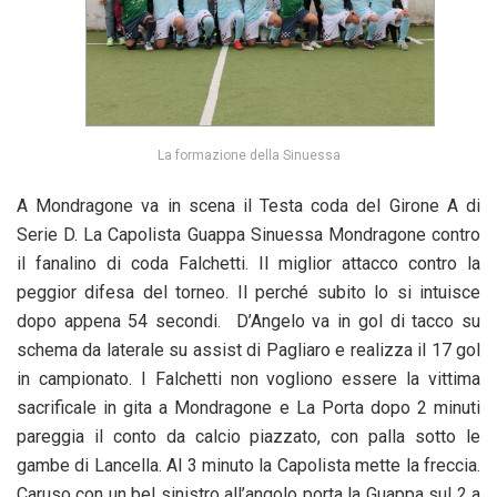
La formazione della Sinuessa
A Mondragone va in scena il Testa coda del Girone A di
Serie D. La Capolista Guappa Sinuessa Mondragone contro
il fanalino di coda Falchetti. Il miglior attacco contro la
peggior difesa del torneo. Il perché subito lo si intuisce
dopo appena 54 secondi. D’Angelo va in gol di tacco su
schema da laterale su assist di Pagliaro e realizza il 17 gol
in campionato. I Falchetti non vogliono essere la vittima
sacrificale in gita a Mondragone e La Porta dopo 2 minuti
pareggia il conto da calcio piazzato, con palla sotto le
gambe di Lancella. Al 3 minuto la Capolista mette la freccia.
Caruso con un bel sinistro all’angolo porta la Guappa sul 2 a