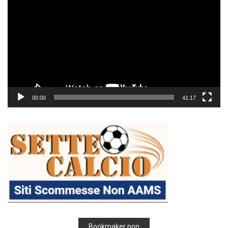
Player
00:00
41:17
Bookmaker non