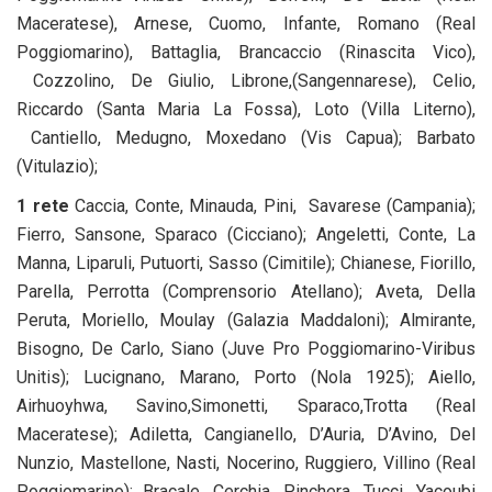
Maceratese), Arnese, Cuomo, Infante, Romano (Real
Poggiomarino), Battaglia, Brancaccio (Rinascita Vico),
Cozzolino, De Giulio, Librone,(Sangennarese), Celio,
Riccardo (Santa Maria La Fossa), Loto (Villa Literno),
Cantiello, Medugno, Moxedano (Vis Capua); Barbato
(Vitulazio);
1 rete
Caccia, Conte, Minauda, Pini, Savarese (Campania);
Fierro, Sansone, Sparaco (Cicciano); Angeletti, Conte, La
Manna, Liparuli, Putuorti, Sasso (Cimitile); Chianese, Fiorillo,
Parella, Perrotta (Comprensorio Atellano); Aveta, Della
Peruta, Moriello, Moulay (Galazia Maddaloni); Almirante,
Bisogno, De Carlo, Siano (Juve Pro Poggiomarino-Viribus
Unitis); Lucignano, Marano, Porto (Nola 1925); Aiello,
Airhuoyhwa, Savino,Simonetti, Sparaco,Trotta (Real
Maceratese); Adiletta, Cangianello, D’Auria, D’Avino, Del
Nunzio, Mastellone, Nasti, Nocerino, Ruggiero, Villino (Real
Poggiomarino); Bracale, Cerchia, Pinchera, Tucci, Yacoubi