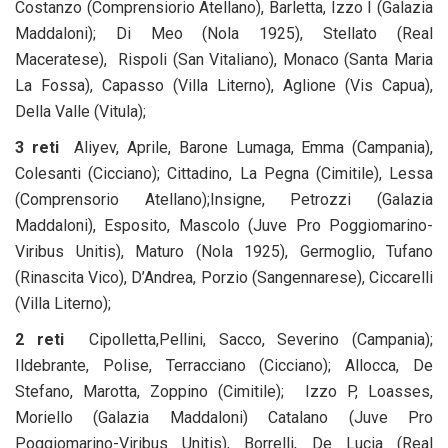
Costanzo (Comprensiorio Atellano), Barletta, Izzo I (Galazia
Maddaloni); Di Meo (Nola 1925), Stellato (Real
Maceratese), Rispoli (San Vitaliano), Monaco (Santa Maria
La Fossa), Capasso (Villa Literno), Aglione (Vis Capua),
Della Valle (Vitula);
3 reti
Aliyev, Aprile, Barone Lumaga, Emma (Campania),
Colesanti (Cicciano); Cittadino, La Pegna (Cimitile), Lessa
(Comprensorio Atellano);Insigne, Petrozzi (Galazia
Maddaloni), Esposito, Mascolo (Juve Pro Poggiomarino-
Viribus Unitis), Maturo (Nola 1925), Germoglio, Tufano
(Rinascita Vico), D’Andrea, Porzio (Sangennarese), Ciccarelli
(Villa Literno);
2 reti
Cipolletta,Pellini, Sacco, Severino (Campania);
Ildebrante, Polise, Terracciano (Cicciano); Allocca, De
Stefano, Marotta, Zoppino (Cimitile); Izzo P, Loasses,
Moriello (Galazia Maddaloni) Catalano (Juve Pro
Poggiomarino-Viribus Unitis), Borrelli, De Lucia (Real