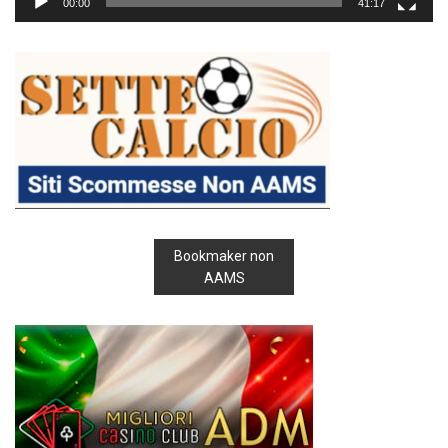
00:00
41:17
Bookmaker non
AAMS