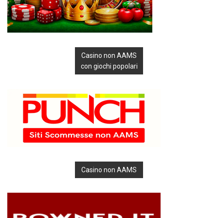
Casino non AAMS
con giochi popolari
Casino non AAMS