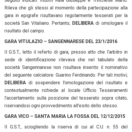
seguito indicati: Indolfi Raia Giuseppe e Trinchese Mario.
Rileva che gli stessi al momento della partecipazione alla
gara in epigrafe risultavano regolarmente tesserati per la
società San Vitaliano. Pertanto;
DELIBERA
di omologare il
risultato del campo.
GARA VITULAZIO – SANGENNARESE DEL 23/1/2016
Il G.S.T., letto il referto di gara, presso atto che l’arbitro in
sede di identificazione rilevava che nel tabulato della
società Sangennarese non risultava inserito il nominativo
del seguente calciatore: Guarino Ferdinando. Per tali motivi;
DELIBERA
di sospendere l’omologazione del risultato e
contestualmente richiede al locale Ufficio Tesseramenti
l’accertamento sulla posizione del tesserato sopra citato,
riservandosi ogni provvedimento all’esito dello stesso.
GARA VICO – SANTA MARIA LA FOSSA DEL 12/12/2015
Il G.S.T., sciogliendo la riserva di cui al C.U. n. 55 del